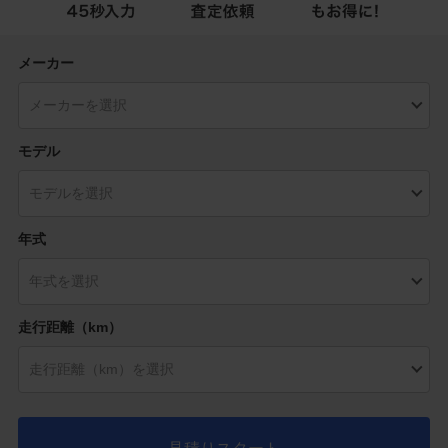
メーカー
モデル
年式
走行距離（km）