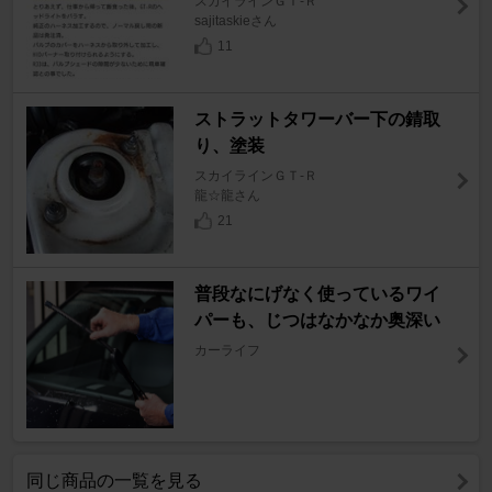
スカイラインＧＴ‐Ｒ
sajitaskieさん
11
ストラットタワーバー下の錆取
り、塗装
スカイラインＧＴ‐Ｒ
龍☆龍さん
21
普段なにげなく使っているワイ
パーも、じつはなかなか奥深い
カーライフ
同じ商品の一覧を見る