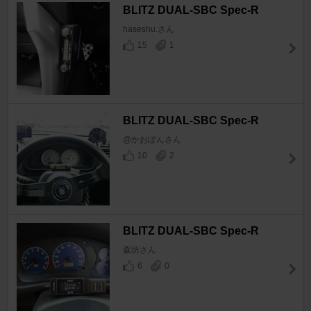
BLITZ DUAL-SBC Spec-R
haseshu.さん
15
1
BLITZ DUAL-SBC Spec-R
@かおぽんさん
10
2
BLITZ DUAL-SBC Spec-R
森坊さん
6
0