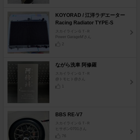
KOYORAD / 江洋ラヂエーター
Racing Radiator TYPE-S
スカイラインＧＴ‐Ｒ
Power GarageM'さん
2
ながら洗車 阿修羅
スカイラインＧＴ‐Ｒ
@トモヒト@さん
1
BBS RE-V7
スカイラインＧＴ‐Ｒ
ヒサポン0701さん
76