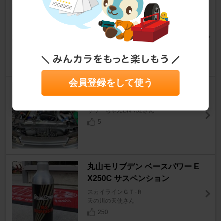
日産(純正) BCNR33 純正タービ
ンアウトレット
スカイラインＧＴ‐Ｒ
Mハゼットさん
4
会員登録をして使う
ワーキーメイト RB28
スカイラインＧＴ‐Ｒ
サリーちゃんBNR32さん
5
丸山モリブデン ベースパワー E
X250C サスペンション
スカイラインＧＴ‐Ｒ
天の川の天使さん
250