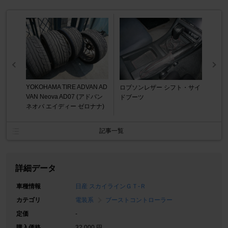
YOKOHAMA TIRE ADVAN AD
ロブソンレザー シフト・サイ
VAN Neova AD07 (アドバン
ドブーツ
ネオバ エイディー ゼロナナ)
記事一覧
詳細データ
車種情報
日産 スカイラインＧＴ‐Ｒ
カテゴリ
電装系
ブーストコントローラー
定価
-
購入価格
32,000 円