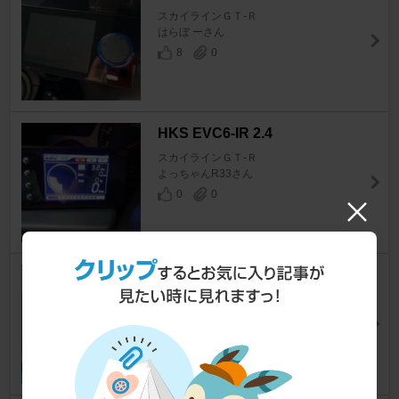
スカイラインＧＴ‐Ｒ
はらぼ ーさん
8
0
HKS EVC6-IR 2.4
スカイラインＧＴ‐Ｒ
よっちゃんR33さん
0
0
HKS EVC-S2
スカイラインＧＴ‐Ｒ
Power GarageM'さん
6
0