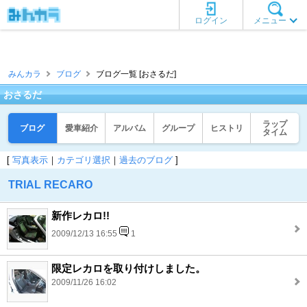
ログイン
メニュー
みんカラ
ブログ
ブログ一覧 [おさるだ]
おさるだ
ラップ
ブログ
愛車紹介
アルバム
グループ
ヒストリ
タイム
[
写真表示
｜
カテゴリ選択
｜
過去のブログ
]
TRIAL RECARO
新作レカロ!!
2009/12/13 16:55
1
限定レカロを取り付けしました。
2009/11/26 16:02