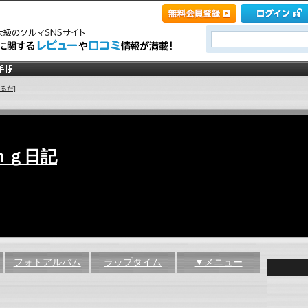
るだ]
ｎｇ日記
フォトアルバム
ラップタイム
▼メニュー