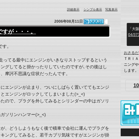
詳細表示
｜
シンプル表示
｜
写真表示
2006年08月11日
「大
ですが・・・。
04/37
です。
おさるだ
ＴＲＩＡ
走ってる最中にエンジンがいきなりストップするという
ニングや
ングしてると掛かったりしていたのですが､その後はし
します。
と、摩訶不思議な症状だったんです。
10
中にエンジンが止まり、ついにしばらく置いててもエンジ
エンジンがロックしてしまいました(>_<)
いたので、プラグを外してみるとシリンダーの中はガソリ
ソリンハンマー(>_<)
すが、どうしようもなく後で積車で会社に運んでプラグを
ンキングしてみると、若干カブリ気味ですがエンジンが掛