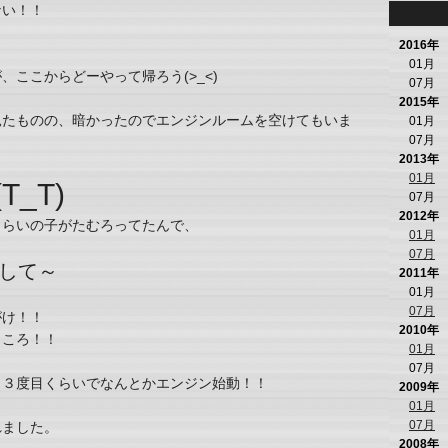
ない！！
2016年
01月
ここからどーやって帰ろう(>_<)
07月
2015年
見たものの、暗かったのでエンジンルームを空けてもいま
01月
07月
2013年
01月
_T)
07月
2012年
くらいの子がたむろってたんで、
01月
07月
して～
2011年
01月
07月
がけ！！
2010年
ところ！！
01月
07月
、３度目くらいでなんとかエンジン始動！！
2009年
01月
07月
れました。
2008年