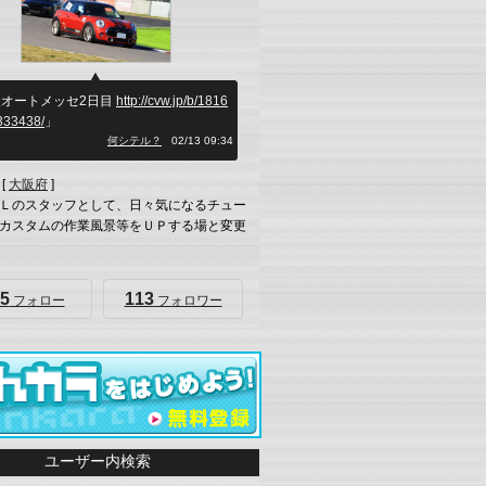
阪オートメッセ2日目
http://cvw.jp/b/1816
333438/
」
何シテル？
02/13 09:34
[
大阪府
]
Ｌのスタッフとして、日々気になるチュー
カスタムの作業風景等をＵＰする場と変更
5
113
フォロー
フォロワー
ユーザー内検索