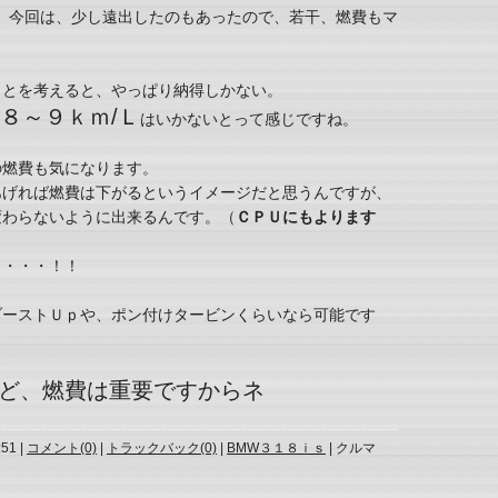
今回は、少し遠出したのもあったので、若干、燃費もマ
ことを考えると、やっぱり納得しかない。
８～９ｋｍ/Ｌ
はいかないとって感じですね。
の燃費も気になります。
あげれば燃費は下がるというイメージだと思うんですが、
変わらないように出来るんです。（
ＣＰＵにもよります
り・・・！！
ブーストＵｐや、ポン付けタービンくらいなら可能です
ど、燃費は重要ですからネ
:51 |
コメント(0)
|
トラックバック(0)
|
BMW３１８ｉｓ
| クルマ