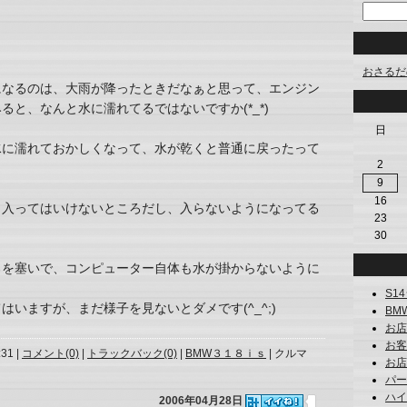
おさるだ
になるのは、大雨が降ったときだなぁと思って、エンジン
と、なんと水に濡れてるではないですか(*_*)
日
水に濡れておかしくなって、水が乾くと普通に戻ったって
2
9
16
？入ってはいけないところだし、入らないようになってる
23
30
ろを塞いで、コンピューター自体も水が掛からないように
S14
いますが、まだ様子を見ないとダメです(^_^;)
BM
お店
お客様
:31 |
コメント(0)
|
トラックバック(0)
|
BMW３１８ｉｓ
| クルマ
お店で
パーツ
ハイエ
2006年04月28日