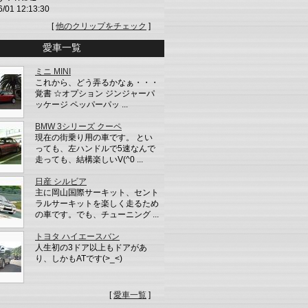
6/01 12:13:30
[
他のクリップをチェック
]
愛車一覧
ミニ MINI
これから、どう弄るかなぁ・・・
覚書 ☆オプション ジンジャーパ
ッケージ ペッパーパッ ...
BMW 3シリーズ クーペ
現在の街乗り用の車です。 とい
っても、左ハンドルで5速なんで
走っても、結構楽しいV(^0 ...
日産 シルビア
主に岡山国際サーキット、セント
ラルサーキットを楽しく走るため
の車です。でも、チューニング ...
トヨタ ハイエースバン
人生初の3ドア以上もドアがあ
り、しかもATです(>_<)
[
愛車一覧
]