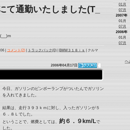
01月
にて通勤いたしました(T_
07月
2007年
01月
07月
2006年
__)m
01月
07月
:06 |
コメント(2)
|
トラックバック(0)
|
BMW３１８ｉｓ
| クルマ
ヘ
2006年04月17日
今日、ガソリンのビンボーランプがついたんでガソリン
を入れてきました。
結果は、走行３９３ｋｍに対し、入ったガソリンが５
６．８Ｌでした。
約６．９km/L
ということで、燃費としては、
で
した。