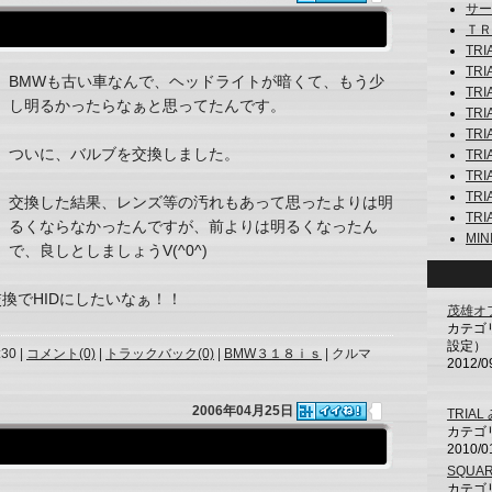
サーキ
ＴＲＩ
TRI
TRI
BMWも古い車なんで、ヘッドライトが暗くて、もう少
TRI
し明るかったらなぁと思ってたんです。
TRI
TR
ついに、バルブを交換しました。
TRI
TRI
TRI
交換した結果、レンズ等の汚れもあって思ったよりは明
TRI
るくならなかったんですが、前よりは明るくなったん
MINI
で、良しとしましょうV(^0^)
換でHIDにしたいなぁ！！
茂雄オフ(
カテゴ
設定）
:30 |
コメント(0)
|
トラックバック(0)
|
BMW３１８ｉｓ
| クルマ
2012/0
2006年04月25日
TRIA
カテゴリ
2010/0
SQUAR
カテゴリ