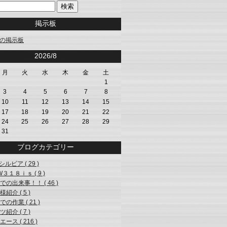
掲示板
の掲示板
<<
2026/8
>>
月
火
水
木
金
土
1
3
4
5
6
7
8
10
11
12
13
14
15
17
18
19
20
21
22
24
25
26
27
28
29
31
ブログカテゴリー
シルビア ( 29 )
W３１８ｉｓ ( 9 )
での出来事！！ ( 46 )
紹介 ( 5 )
の作業 ( 21 )
紹介 ( 7 )
ース ( 216 )