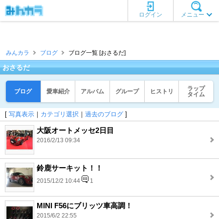
ログイン
メニュー
みんカラ
ブログ
ブログ一覧 [おさるだ]
おさるだ
ラップ
ブログ
愛車紹介
アルバム
グループ
ヒストリ
タイム
[
写真表示
｜
カテゴリ選択
｜
過去のブログ
]
大阪オートメッセ2日目
2016/2/13 09:34
鈴鹿サーキット！！
2015/12/2 10:44
1
MINI F56にブリッツ車高調！
2015/6/2 22:55