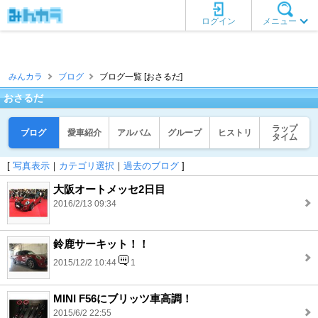
ログイン
メニュー
みんカラ
ブログ
ブログ一覧 [おさるだ]
おさるだ
ラップ
ブログ
愛車紹介
アルバム
グループ
ヒストリ
タイム
[
写真表示
｜
カテゴリ選択
｜
過去のブログ
]
大阪オートメッセ2日目
2016/2/13 09:34
鈴鹿サーキット！！
2015/12/2 10:44
1
MINI F56にブリッツ車高調！
2015/6/2 22:55