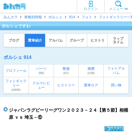
ログイン
メニュー
みんカラ
車種別情報
ポルシェ
914
フォト
フォトギャラリー一
ポルシェですわ
ラップ
ブログ
愛車紹介
アルバム
グループ
ヒストリ
タイム
ポルシェ 914
フォトアル
パーツ
整備
燃費
プロフィール
バム
(58)
(47)
(138)
フォトギャラ
クルマレビ
ヒストリー
愛車ログ
買い物
リー
ュー
(1909)
ジャパンラグビーリーグワン２０２３－２４【第５節】相模
原 ｖｓ 埼玉－⑥