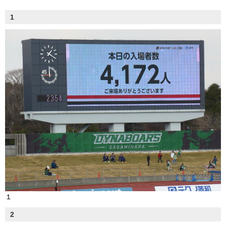
1
１
2