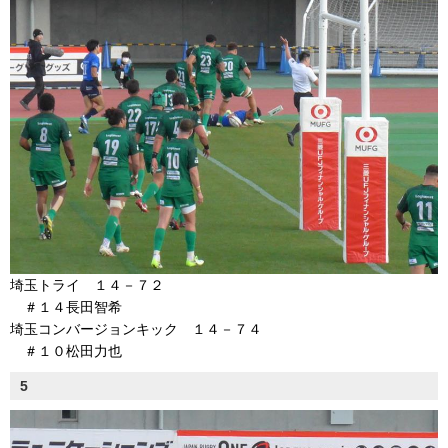
埼玉トライ １４－７２
＃１４長田智希
埼玉コンバージョンキック １４－７４
＃１０松田力也
5