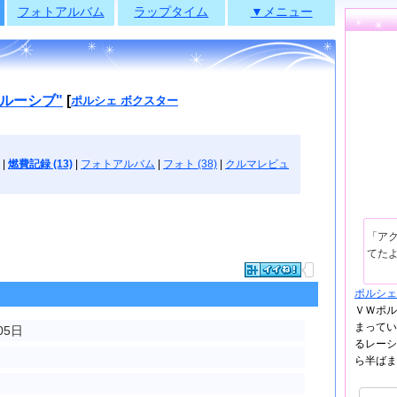
フォトアルバム
ラップタイム
▼メニュー
ルーシブ"
[
ポルシェ ボクスター
|
燃費記録 (13)
|
フォトアルバム
|
フォト (38)
|
クルマレビュ
「ア
てたよ
ポルシェ
ＶＷポル
まってい
05日
るレーシ
ら半ばま