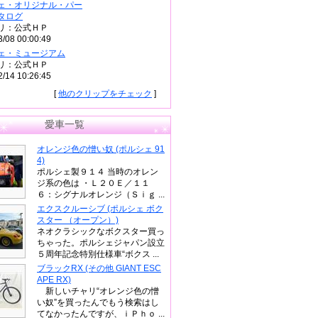
ェ・オリジナル・パー
タログ
リ：公式ＨＰ
3/08 00:00:49
ェ・ミュージアム
リ：公式ＨＰ
2/14 10:26:45
[
他のクリップをチェック
]
愛車一覧
オレンジ色の憎い奴 (ポルシェ 91
4)
ポルシェ製９１４ 当時のオレン
ジ系の色は ・Ｌ２０Ｅ／１１
６：シグナルオレンジ（Ｓｉｇ ...
エクスクルーシブ (ポルシェ ボク
スター （オープン）)
ネオクラシックなボクスター買っ
ちゃった。ポルシェジャパン設立
５周年記念特別仕様車“ボクス ...
ブラックRX (その他 GIANT ESC
APE RX)
新しいチャリ“オレンジ色の憎
い奴”を買ったんでもう検索はし
てなかったんですが、ｉＰｈｏ ...