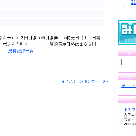
3
ネキー）＋２円引き（値引き券）＋特売日（土・日開
ーポン４円引き・・・・・店頭表示価格は１６６円
燃費記録一覧
イイね！ランキングページへ
ポルシェ
不明 
カテゴ
設定）
2026/0