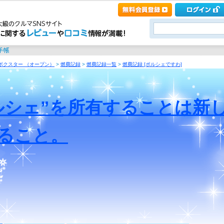
ボクスター （オープン）
>
燃費記録
>
燃費記録一覧
>
燃費記録 [ポルシェですわ]
ルシェ”を所有することは新
ること。