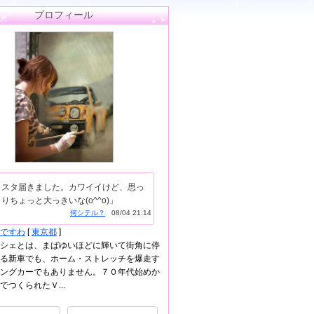
プロフィール
クスタ届きました。カワイイけど、思っ
りちょっと大っきいな(o^^o)」
何シテル？
08/04 21:14
ですわ
[
東京都
]
シェとは、まばゆいほどに輝いて街角に停
る新車でも、ホーム・ストレッチを爆走す
ングカーでもありません。７０年代始めか
でつくられたＶ...