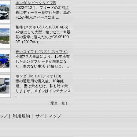
ホンダ シビックタイプR
2022年12月、フリードの定期点
検にディーラーを訪れた際、黒の
FL5が展示スペースに止 ...
相棒 (スズキ GSX-S1000F ABS)
42歳にして大型二輪デビュー!! 最
初の愛車に選んだのはGSXS100
0F（2017年モ ...
蒼いスイフト (スズキ スイフト)
不慮?？の事故により、15年所有
したホンダフリードが廃車にな
り、車のない生活（4輪ゼロ、 ...
ホンダ Dio 110 (ディオ110)
妻の通勤用で購入後、10年経
過。 妻は乗るだけ、私も時々乗
りますが、メインはメンテナンス
...
[
愛車一覧
]
ルプ
｜
利用規約
｜
サイトマップ