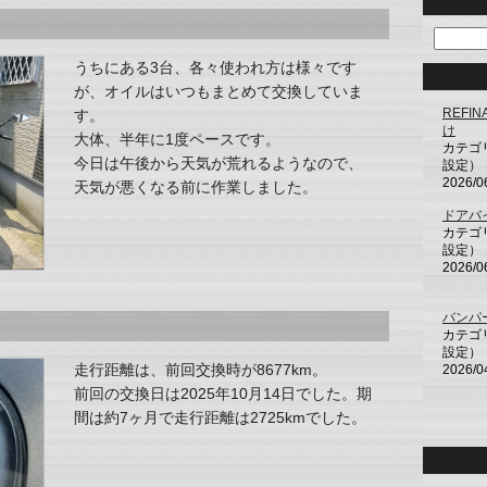
うちにある3台、各々使われ方は様々です
が、オイルはいつもまとめて交換していま
REFI
す。
け
大体、半年に1度ペースです。
カテゴ
今日は午後から天気が荒れるようなので、
設定）
2026/0
天気が悪くなる前に作業しました。
ドアバ
カテゴ
設定）
2026/0
バンパ
カテゴ
設定）
走行距離は、前回交換時が8677km。
2026/0
前回の交換日は2025年10月14日でした。期
間は約7ヶ月で走行距離は2725kmでした。