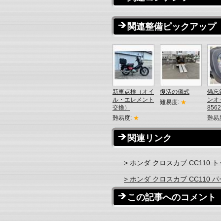
関連整備ピックアップ
新車点検（オイ
復活の儀式
備忘
ル・エレメント
ンオ
難易度:
★
交換）
856
難易度:
★
難易
関連リンク
> ホンダ クロスカブ CC110 
> ホンダ クロスカブ CC110
この記事へのコメント