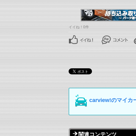
イイね！0件
carview!の
関連コンテンツ