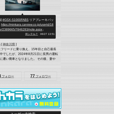
備]
#GSX-S1000FABS
リアブレーキパッ
換
https://minkara.carview.co.jp/userid/18
ar/2389665/7846283/note.aspx
」
何シテル？
06/27 13:51
S
[
神奈川県
]
年にフリードに乗り換え、15年目と自己最長
中でしたが、2024年8月21日に長男の運転
に遭い廃車となりました。 その後、妻や
3
77
フォロー
フォロワー
ユーザー内検索