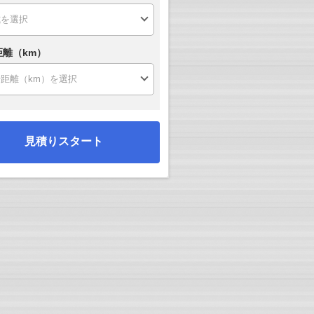
距離（km）
見積りスタート