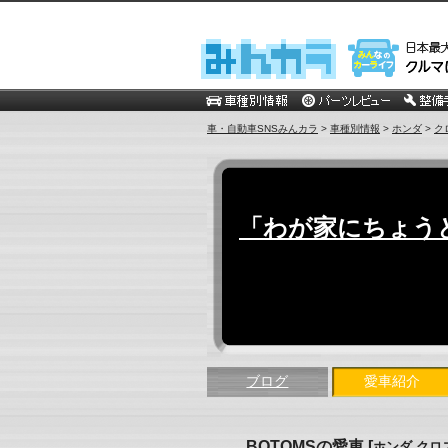
車・自動車SNSみんカラ
>
車種別情報
>
ホンダ
>
ク
「わが家にちょう
ブログ
愛車紹介
BOTOMSの愛車
[
ホンダ クロス