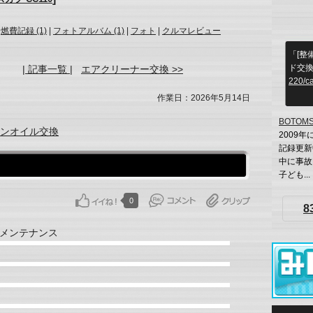
|
燃費記録 (1)
|
フォトアルバム (1)
|
フォト
|
クルマレビュー
「[整
ド交
| 記事一覧 |
エアクリーナー交換 >>
220/c
作業日：2026年5月14日
BOTOM
ンオイル交換
2009
記録更新
中に事故
子ども...
0
8
メンテナンス