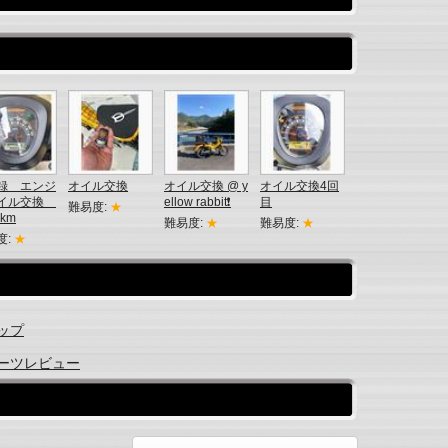
録 エンジ
オイル交換
オイル交換 @ y
オイル交換4回
イル交換
ellow rabbit❗️
目
難易度:
★
2km
難易度:
★
難易度:
★
度:
★
トップ
 パーツレビュー