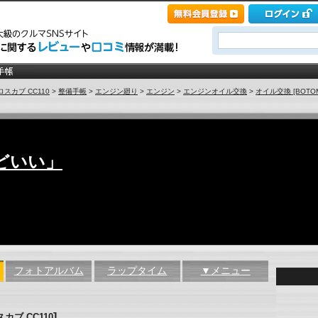
ロスカブ CC110
>
整備手帳
>
エンジン廻り
>
エンジン
>
エンジンオイル交換
>
オイル交換 [BOTO
どいい」
フォトアルバム
ラップタイム
▼メニュー
]
カブ CC110