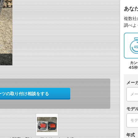
あな
複数社
調べよ
メー
ーツの取り付け相談をする
モデ
年式