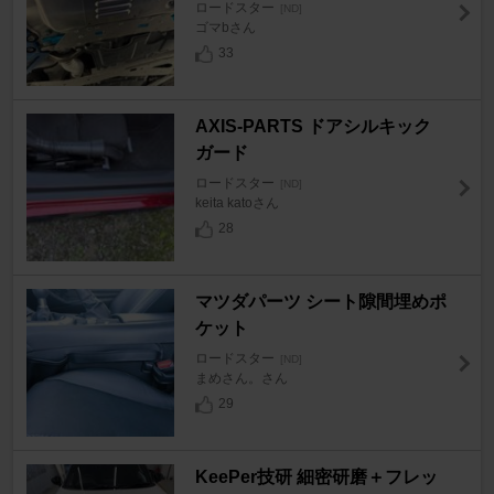
ロードスター
[ND]
ゴマbさん
33
AXIS-PARTS ドアシルキック
ガード
ロードスター
[ND]
keita katoさん
28
マツダパーツ シート隙間埋めポ
ケット
ロードスター
[ND]
まめさん。さん
29
KeePer技研 細密研磨＋フレッ