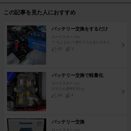
この記事を見た人におすすめ
バッテリー交換をするだけ
ロードスター
[ND]
＊-ちょもん-＊@ロドらんまいけさん
82
3
バッテリー交換で軽量化
ロードスター
[ND]
ぴろりん@MX-5さん
69
4
バッテリー交換
ロードスター
[ND]