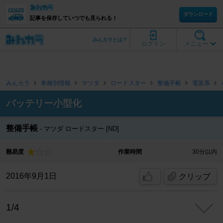
ダウンロード
記事を保存していつでも見られる！
みんカラとは？
ログイン
メニュー
みんカラ
車種別情報
マツダ
ロードスター
整備手帳
電装系
バッテリー小型化
整備手帳
マツダ ロードスター [ND]
難易度
作業時間
30分以内
2016年9月1日
クリップ
1/4