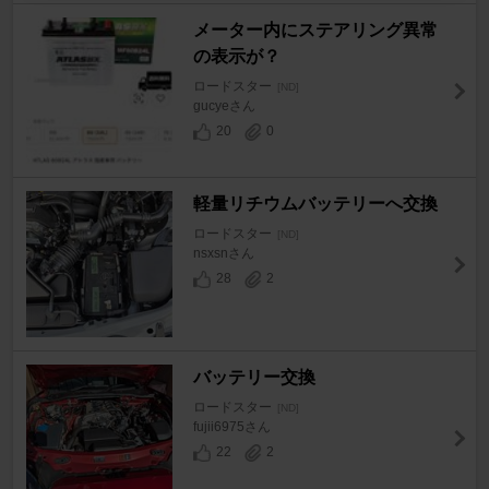
メーター内にステアリング異常
の表示が？
ロードスター
[ND]
gucyeさん
20
0
軽量リチウムバッテリーへ交換
ロードスター
[ND]
nsxsnさん
28
2
バッテリー交換
ロードスター
[ND]
fujii6975さん
22
2