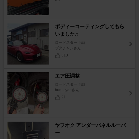
ボディーコーティングしてもら
いました♬
ロードスター
[ND]
ブクチャンさん
313
エア圧調整
ロードスター
[ND]
bun_cyanさん
21
ヤフオク アンダーパネルルーバ
ー