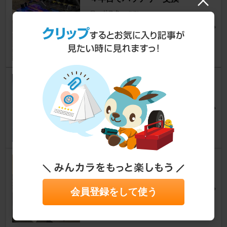
ロードスター
[ND]
waka_kouさん
16
8
バッテリー軽量化！
ロードスター
[ND]
tako-yama（kinkon）さん
50
21
SHORAI LiFePOバッテリー(LF
X36L3-BS12)交換
ロードスター
[ND]
会員登録をして使う
みか@NDTurboさん
25
5