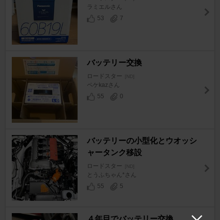
ラミエルさん
53
7
バッテリー交換
ロードスター
[ND]
ペケkazさん
55
0
バッテリーの小型化とウオッシ
ャータンク移設
ロードスター
[ND]
とうふちゃん*さん
55
5
４年目でバッテリー交換