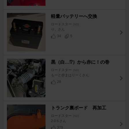
軽量バッテリーへ交換
ロードスター
[ND]
り。さん
34
5
黒（白…⁉）から赤に！の巻
ロードスター
[ND]
もーと@まはりーくさん
28
トランク裏ボード 再加工
ロードスター
[ND]
2.0Ｓさん
379