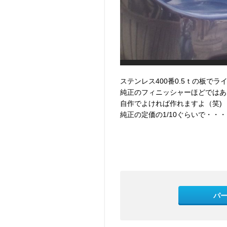
ステンレス400番0.5ｔの板で
純正のフィニッシャーほどではあ
自作でよければ作れますよ（笑)
純正の定価の1/10ぐらいで・・・
パ