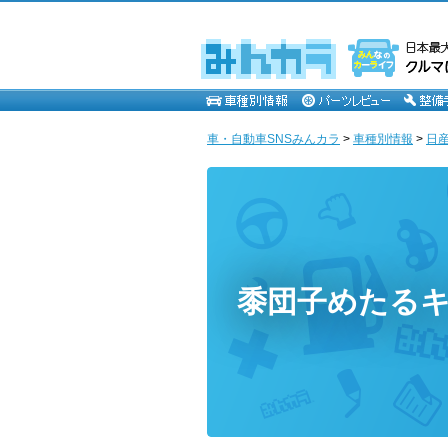
車・自動車SNSみんカラ
>
車種別情報
>
日
黍団子めたる