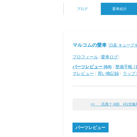
ブログ
愛車紹介
マルコムの愛車
[
日産 キューブ
プロフィール
(
愛車ログ
)
パーツレビュー (64)
|
整備手帳 (1
マレビュー
|
買い物記録
|
ラップ
<< 汎用？ HID H1交換用
パーツレビュー