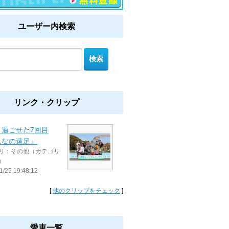
ユーザー内検索
リンク・クリップ
く過ごせた7回目
んなの遠足』
リ：その他（カテゴリ
）
1/25 19:48:12
[
他のクリップをチェック
]
愛車一覧