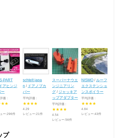
S-PART
schtelt japa
スーパーナウエ
NISMO
/
ルーフ
ドアヒンジ
n
/
ドアノブカ
ンジニアリン
エクステンショ
バー
バー
グ
/
ジャッキア
ンスポイラー
ップアダプター
評価 :
平均評価 :
平均評価 :
★★★
★★★★
★★★★
平均評価 :
4.29
★★★★
4.84
ュー:296件
レビュー:21件
レビュー:43件
4.54
レビュー:56件
ップ