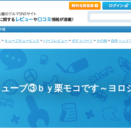
産
>
キューブキュービック
>
パーツレビュー
>
ボディパーツ
>
その他
>
自作 ヘッド
キューブ③ｂｙ栗モコです～ヨロ