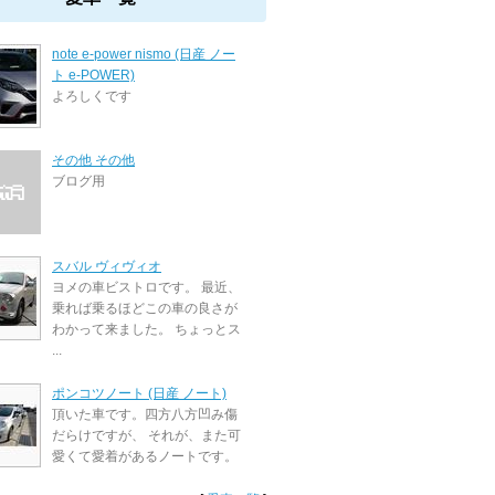
note e-power nismo (日産 ノー
ト e-POWER)
よろしくです
その他 その他
ブログ用
スバル ヴィヴィオ
ヨメの車ビストロです。 最近、
乗れば乗るほどこの車の良さが
わかって来ました。 ちょっとス
...
ポンコツノート (日産 ノート)
頂いた車です。四方八方凹み傷
だらけですが、 それが、また可
愛くて愛着があるノートです。