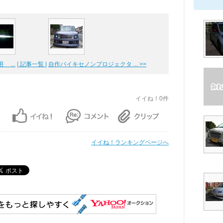
 ...
| 記事一覧 |
自作バイキセノンプロジェクタ ... >>
イイね！0件
イイね！ランキングページへ