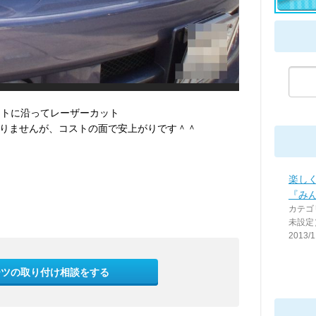
ライトに沿ってレーザーカット
りませんが、コストの面で安上がりです＾＾
楽し
『み
カテゴ
未設定
2013/1
ーツの取り付け相談をする