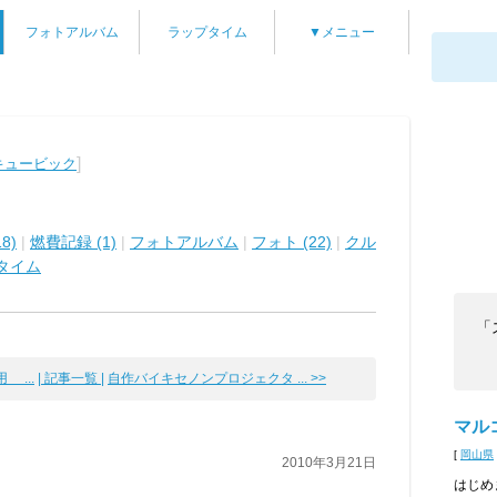
フォトアルバム
ラップタイム
▼メニュー
]
キュービック
8)
|
燃費記録 (1)
|
フォトアルバム
|
フォト (22)
|
クル
タイム
「
 ...
| 記事一覧 |
自作バイキセノンプロジェクタ ... >>
マル
[
岡山県
2010年3月21日
はじめ