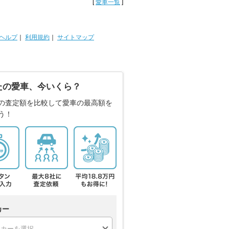
[
愛車一覧
]
ヘルプ
｜
利用規約
｜
サイトマップ
たの愛車、今いくら？
の査定額を比較して愛車の最高額を
う！
カー