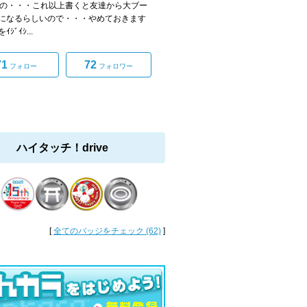
年の・・・これ以上書くと友達から大ブー
になるらしいので・・・やめておきます
ｲｼﾞｲｼ...
71
72
フォロー
フォロワー
ハイタッチ！drive
[
全てのバッジをチェック (62)
]