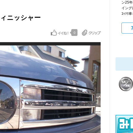
ン25
イング
ｺｯｿﾘ車を
フィニッシャー
0