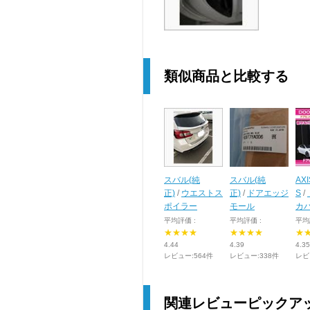
類似商品と比較する
スバル(純
スバル(純
AXI
正)
/
ウエストス
正)
/
ドアエッジ
S
/
ポイラー
モール
カ
平均評価 :
平均評価 :
平均
★★★★
★★★★
★
4.44
4.39
4.35
レビュー:564件
レビュー:338件
レビ
関連レビューピックア