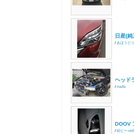
日産(
/
あほうど
ヘッド
/
malfa
DOOV
/
紺ビー○wi