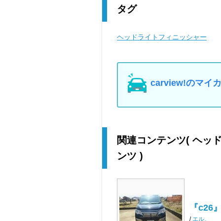
タグ
ヘッドライトフィニッシャー
carview!の
関連コンテンツ
( ヘ
ンツ )
『c26
/
エル。