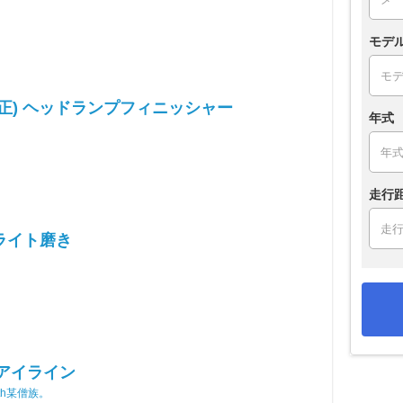
モデ
純正) ヘッドランプフィニッシャー
年式
り
走行
ライト磨き
 アイライン
th某僧族。