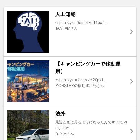
人工知能
<span style="font-size:16px;" ...
TAMTAMさん
【キャンピングカーで移動運
用】
<span style='font-size:20px;l ...
MONSTERの移動運用記さん
法外
最近たまに見るようになったんですよね <i
mg src=' ...
なちおさん