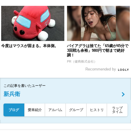
今度はマウスが固まる。本体側。
バイアグラは捨てた「65歳が45分で
3回戦も余裕」980円で朝まで絶好
調！
PR（健商株式会社）
Recommended by
この記事を書いたユーザー
新兵衛
ラップ
ブログ
愛車紹介
アルバム
グループ
ヒストリ
タイム