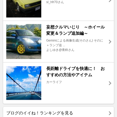
sl_hfr70さん
妄想クルマいじり ～ホイール
変更＆ランプ追加編～
Geminiによる画像生成(そのさん) そのに
＋ランプ追 ...
よしゆき@青粋さん
長距離ドライブを快適に！ お
すすめの方法やアイテム
カーライフ
ブログのイイね！ランキングを見る