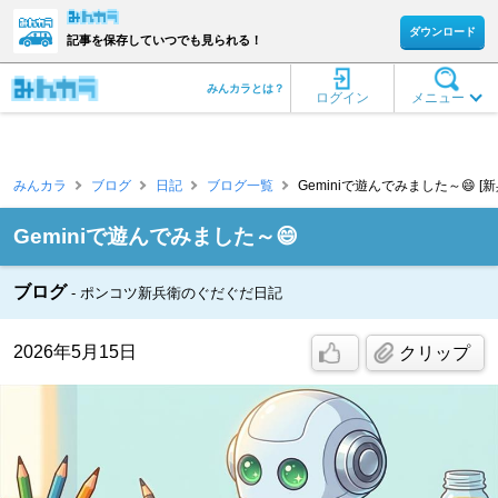
ダウンロード
記事を保存していつでも見られる！
みんカラとは？
ログイン
メニュー
みんカラ
ブログ
日記
ブログ一覧
Geminiで遊んでみました～😄 [新
Geminiで遊んでみました～😄
ブログ
ポンコツ新兵衛のぐだぐだ日記
2026年5月15日
クリップ