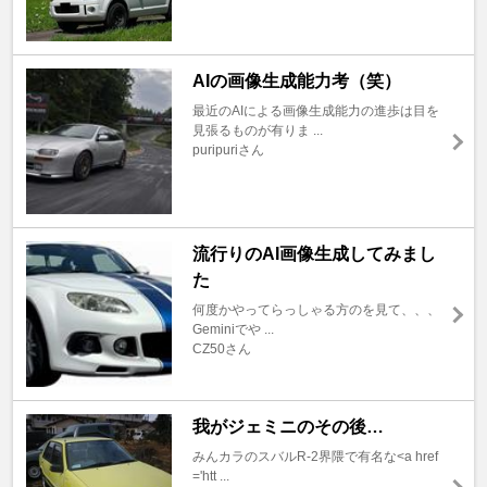
AIの画像生成能力考（笑）
最近のAIによる画像生成能力の進歩は目を
見張るものが有りま ...
puripuriさん
流行りのAI画像生成してみまし
た
何度かやってらっしゃる方のを見て、、、
Geminiでや ...
CZ50さん
我がジェミニのその後…
みんカラのスバルR-2界隈で有名な<a href
='htt ...