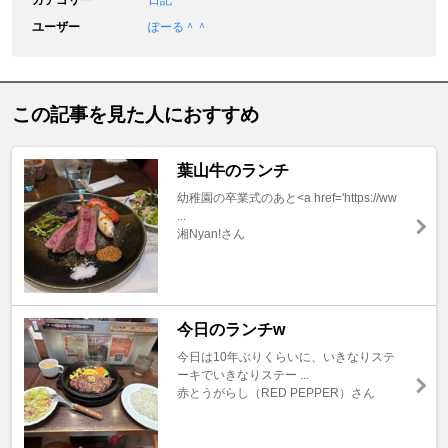
カテゴリー
日記
ユーザー
ぽーる＾＾
この記事を見た人におすすめ
葉山牛のランチ
幼稚園の卒業式のあと<a href='https://ww
...
湘Nyan!さん
今日のランチw
今日は10年ぶりくらいに、いきなりステ
ーキでいきなりステー ...
赤とうがらし（RED PEPPER）さん