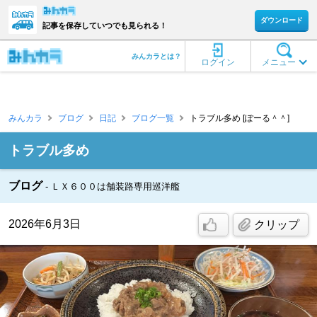
ダウンロード
記事を保存していつでも見られる！
みんカラとは？
ログイン
メニュー
みんカラ
ブログ
日記
ブログ一覧
トラブル多め [ぽーる＾＾]
トラブル多め
ブログ
ＬＸ６００は舗装路専用巡洋艦
2026年6月3日
クリップ