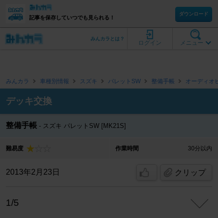
ダウンロード
記事を保存していつでも見られる！
みんカラとは？
ログイン
メニュー
みんカラ
車種別情報
スズキ
パレットSW
整備手帳
オーディオ
デッキ交換
整備手帳
スズキ パレットSW [MK21S]
難易度
作業時間
30分以内
2013年2月23日
クリップ
1/5