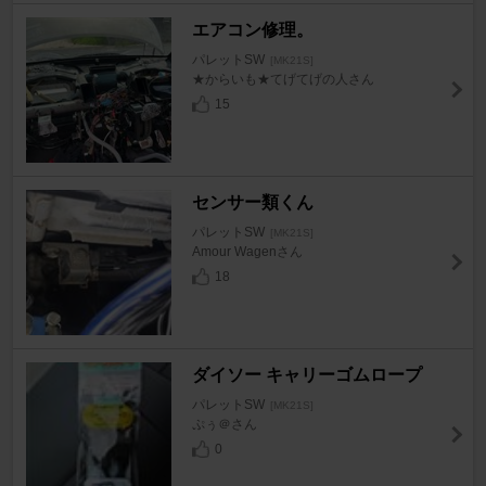
エアコン修理。
パレットSW
[MK21S]
★からいも★てげてげの人さん
15
センサー類くん
パレットSW
[MK21S]
Amour Wagenさん
18
ダイソー キャリーゴムロープ
パレットSW
[MK21S]
ぷぅ＠さん
0