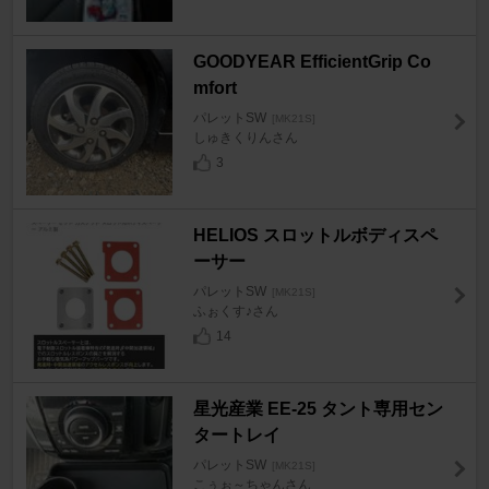
GOODYEAR EfficientGrip Co
mfort
パレットSW
[MK21S]
しゅきくりんさん
3
HELIOS スロットルボディスペ
ーサー
パレットSW
[MK21S]
ふぉくす♪さん
14
星光産業 EE-25 タント専用セン
タートレイ
パレットSW
[MK21S]
こぅぉ～ちゃんさん