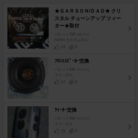
★ＧＡＲＳＯＮ/ＤＡＤ★ クリ
スタル チューンアップ ツィー
ター★取付
パレットSW
[MK21S]
momo カスタムさん
23
0
ﾌﾛﾝﾄｽﾋﾟｰｶｰ交換
パレットSW
[MK21S]
マァ～さん
17
0
ﾂｨｰﾀｰ交換
パレットSW
[MK21S]
マァ～さん
15
0