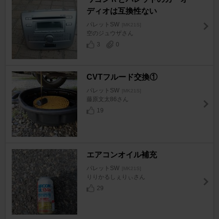
ディオは互換性ない
パレットSW
[MK21S]
空のジュウザさん
3
0
CVTフルード交換①
パレットSW
[MK21S]
藤原文太86さん
19
エアコンオイル補充
パレットSW
[MK21S]
りりかるしぇりぃさん
29