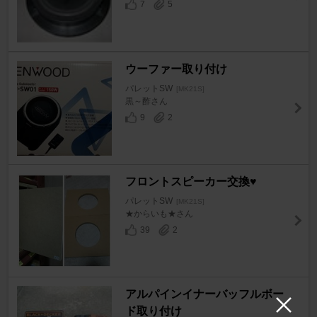
7
5
ウーファー取り付け
パレットSW
[MK21S]
黒～酢さん
9
2
フロントスピーカー交換♥
パレットSW
[MK21S]
★からいも★さん
39
2
アルパインイナーバッフルボー
ド取り付け