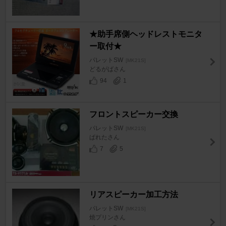
★助手席側ヘッドレストモニタ
ー取付★
パレットSW
[MK21S]
どるがばさん
94
1
フロントスピーカー交換
パレットSW
[MK21S]
ぱれたさん
7
5
リアスピーカー加工方法
パレットSW
[MK21S]
焼プリンさん