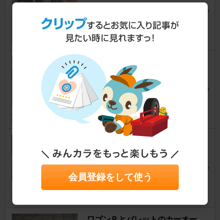
パレットSW
[MK21S]
空のジュウザさん
2
0
カーオーディオ交換
パレットSW
[MK21S]
空のジュウザさん
7
0
KENWOOD KFC-RS170取り付
けやり直しその２ パレットS
Wリア
会員登録をして使う
パレットSW
[MK21S]
空のジュウザさん
2
0
ワゴンＲとパレットのカーオー