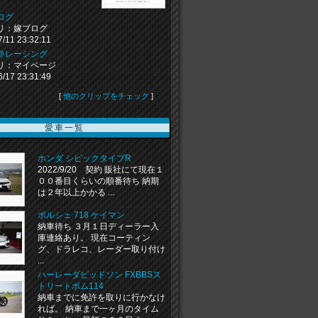
ログ
リ：嫁ブログ
7/11 23:32:11
＠レーシング
リ：マイページ
6/17 23:31:49
[
他のクリップをチェック
]
愛車一覧
ホンダ シビックタイプR
2022/9/20 契約 販社にて現在１
００番目くらいの順番待ち 納期
は２年以上かかる ...
ポルシェ 718 ケイマン
納車待ち ３月１日ディーラー入
庫連絡あり。 現在コーティン
グ、ドラレコ、レーダー取り付け
...
ハーレーダビッドソン FXBBSス
トリートボム114
納車までに免許を取りに行かなけ
れば。 納車まで一ヶ月のタイム