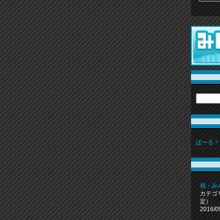
ぽーる＾
祝・み
カテゴ
定）
2016/0