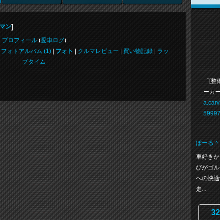
]
イマン
プロフィール
(
愛車ログ
)
|
フォトアルバム (1)
|
フォト
|
クルマレビュー
|
買い物記録
|
ラッ
プタイム
「[整
ーカー
a.car
59997
ぽーる＾
車好きか
びがゴル
への快適
走...
32