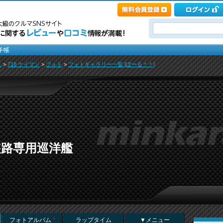
ェ
>
718 ケイマン
>
フォト
>
フォトギャラリー一覧 [ぽーる＾＾]
装路専用巡洋艦
フォトアルバム
*
ラップタイム
▼メニュー