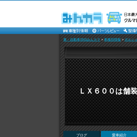
車・自動車SNSみんカラ
>
車種別情報
>
ポルシ
ＬＸ６００は舗
ブログ
愛車紹介