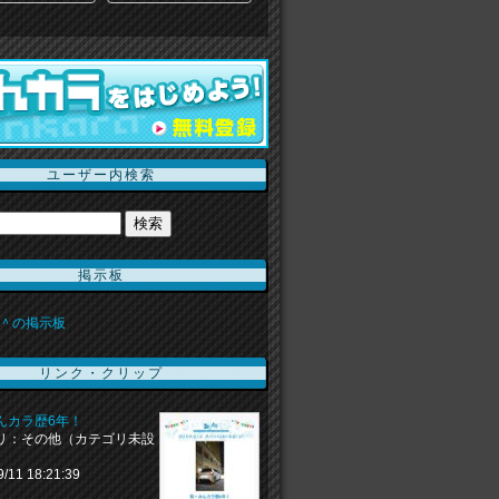
ユーザー内検索
掲示板
＾の掲示板
リンク・クリップ
んカラ歴6年！
リ：その他（カテゴリ未設
9/11 18:21:39