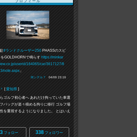
プロフィール
備]
#ランドクルーザー250
PHASSのスピ
をGOLDHORNで鳴らす
https://minkar
view.co.jp/userid/184065/car/3617127/8
3/note.aspx
」
何シテル？
04/06 23:16
＾
[
愛知県
]
らゴルフ初心者へ あれだけ拘っていた車選
フバッグが楽々積める拘りに移行 ゴルフ場
性を重視するようになりました。 とはいえ
3
338
フォロー
フォロワー