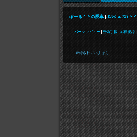
ぽーる＾＾の愛車
[
ポルシェ 718 ケ
パーツレビュー
|
整備手帳
|
燃費記録
登録されていません