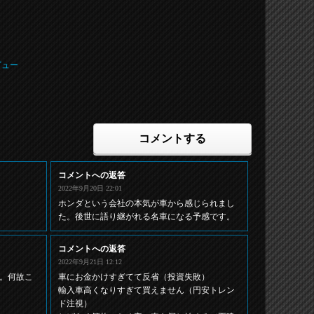
ビュー
コメントする
コメントへの返答
2022年9月20日 22:01
ホンダという会社の本気が車から感じられまし
た。後世に語り継がれる名車になる予感です。
コメントへの返答
2022年9月21日 12:12
。何故こ
車にお金かけすぎてて反省（投資失敗）
輸入車高くなりすぎて買えません（円安トレン
ド注視）