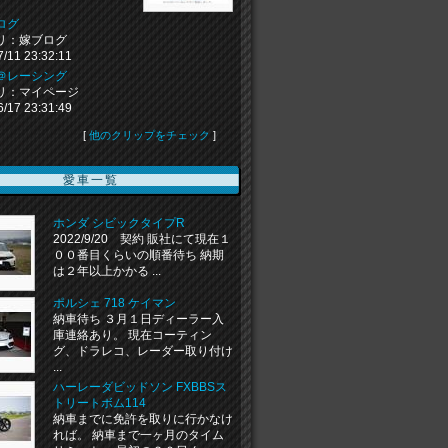
ログ
リ：嫁ブログ
7/11 23:32:11
＠レーシング
リ：マイページ
6/17 23:31:49
[
他のクリップをチェック
]
愛車一覧
ホンダ シビックタイプR
2022/9/20 契約 販社にて現在１
００番目くらいの順番待ち 納期
は２年以上かかる ...
ポルシェ 718 ケイマン
納車待ち ３月１日ディーラー入
庫連絡あり。 現在コーティン
グ、ドラレコ、レーダー取り付け
...
ハーレーダビッドソン FXBBSス
トリートボム114
納車までに免許を取りに行かなけ
れば。 納車まで一ヶ月のタイム