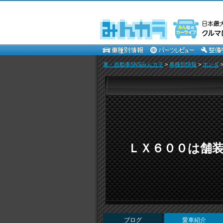
車・自動車SNSみんカラ
>
車種別情報
>
ホンダ
ＬＸ６００は舗
ブログ
愛車紹介