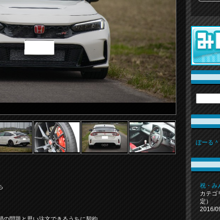
ぽーる＾
祝・み
ち
カテゴ
定）
2016/0
間の問題と思い注文できるうちに契約。