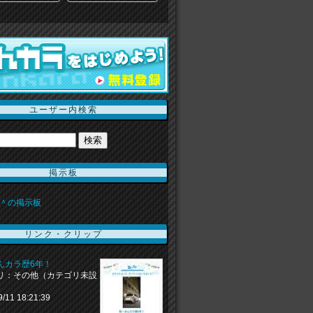
ユーザー内検索
掲示板
＾の掲示板
リンク・クリップ
んカラ歴6年！
リ：その他（カテゴリ未設
9/11 18:21:39