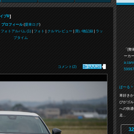
]
イプR
プロフィール
(
愛車ログ
)
|
フォトアルバム (1)
|
フォト
|
クルマレビュー
|
買い物記録
|
ラッ
プタイム
「[整
ーカー
a.car
コメント(2)
59997
ぽーる＾
車好きか
びがゴル
への快適
走...
32