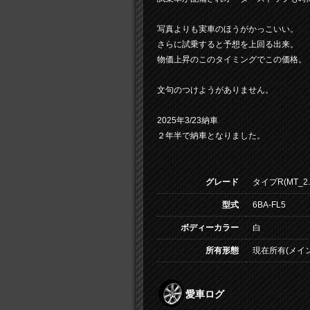
写真よりも実車のほうがかっこいい。
さらに試乗すると予想を上回る出来。
物価上昇のこのタイミングでこの価格。
文句のつけようがありません。
2025年3/23納車
２年半で納車となりました。
グレード
タイプR(MT_2.
型式
6BA-FL5
ボディーカラー
白
所有形態
現在所有(メイン
愛車ログ