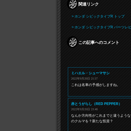
関連リンク
> ホンダ シビックタイプR トップ
> ホンダ シビックタイプR パーツレ
この記事へのコメント
ミハエル・シューマサシ
2022年9月20日 21:57
これは名車の予感がしますね。
赤とうがらし（RED PEPPER）
2022年9月20日 23:48
なんか方向性がこれまでと違うような
のクルマを？新たな投資？