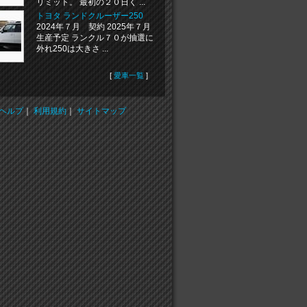
リミット。 最初の２０日く ...
トヨタ ランドクルーザー250
2024年７月 契約 2025年７月
生産予定 ランクル７０が抽選に
外れ250は大きさ ...
[
愛車一覧
]
ヘルプ
｜
利用規約
｜
サイトマップ