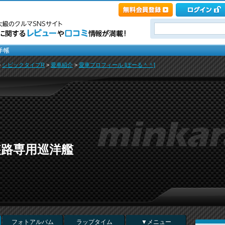
>
シビックタイプR
>
愛車紹介
>
愛車プロフィール [ぽーる＾＾]
装路専用巡洋艦
フォトアルバム
ラップタイム
▼メニュー