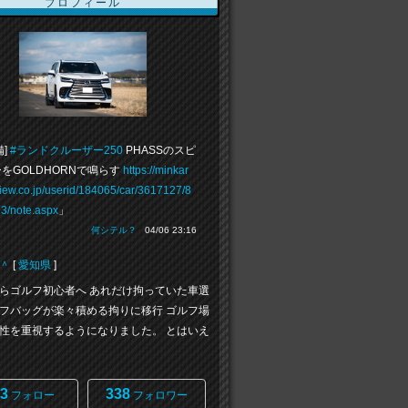
プロフィール
備]
#ランドクルーザー250
PHASSのスピ
をGOLDHORNで鳴らす
https://minkar
view.co.jp/userid/184065/car/3617127/8
3/note.aspx
」
何シテル？
04/06 23:16
＾
[
愛知県
]
らゴルフ初心者へ あれだけ拘っていた車選
フバッグが楽々積める拘りに移行 ゴルフ場
性を重視するようになりました。 とはいえ
3
338
フォロー
フォロワー