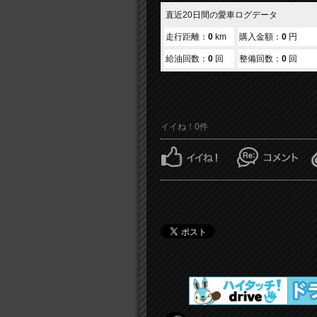
直近20日間の愛車ログデータ
走行距離：
0
km
購入金額：
0
円
給油回数：
0
回
整備回数：
0
回
イイね！0件