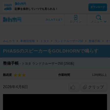
ダウンロード
記事を保存していつでも見られる！
みんカラとは？
ログイン
メニュー
みんカラ
車種別情報
トヨタ
ランドクルーザー250
整備手帳
オ
PHASSのスピーカーをGOLDHORNで鳴らす
整備手帳
トヨタ ランドクルーザー250 [250系]
難易度
作業時間
12時間以上
2026年4月6日
クリップ