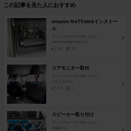
この記事を見た人におすすめ
amazon fireTVstickインストー
ル
ランドクルーザー250
[250系]
yaizunomaguroyaさん
14
12
リアモニター取付
ランドクルーザー250
[250系]
けんたなさん
13
1
スピーカー取り付け
ランドクルーザー250
[250系]
poggさん