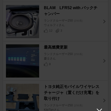
BLAM LFR52 with バックチ
ャンバー
ランドクルーザー250
[250系]
ウォルフィさん
12
3
最高燃費更新
ランドクルーザー250
[250系]
慶士さん
8
トヨタ純正モバイルワイヤレス
チャージャ（置くだけ充電）を
取り付け
ランドクルーザー250
[250系]
KikiTanさん