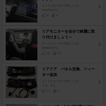
ランドクルーザー250
[250系]
enachiruさん
9
0
リアモニターを自分で綺麗に取
り付けましょう～
ランドクルーザー250
[250系]
furutomoさん
32
23
リアドア パネル交換、ツィー
ター追加
ランドクルーザー250
[250系]
トヨ。さん
11
2