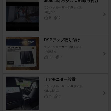
atoto aiボックス CB6取り付け
ランドクルーザー250
[250系]
Def_さん
9
0
DSPアンプ取り付け
ランドクルーザー250
[250系]
poggさん
13
2
リアモニター設置
ランドクルーザー250
[250系]
katuo3さん
7
0