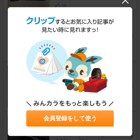
19
初回？エンジンオイル交換
ランドクルーザー250
[250系]
ごじゃ男さん
8
モニターの夜間反転設定
ランドクルーザー250
[250系]
yongoさん
14
会員登録をして使う
シェアスタイル ランクル 250
リアバンパーステップガード
ランドクルーザー250
[250系]