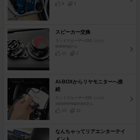
9
1
スピーカー交換
ランドクルーザー250
[250系]
dotokingさん
12
2
AI-BOXからリヤモニターへ接
続
ランドクルーザー250
[250系]
yaizunomaguroyaさん
13
12
なんちゃってリアエンターテイ
メント