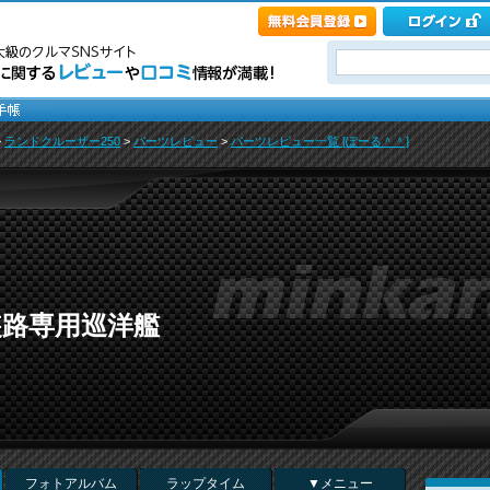
>
ランドクルーザー250
>
パーツレビュー
>
パーツレビュー一覧 [ぽーる＾＾]
装路専用巡洋艦
フォトアルバム
ラップタイム
▼メニュー