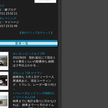
ログ
リ：嫁ブログ
7/11 23:32:11
＠レーシング
リ：マイページ
6/17 23:31:49
[
他のクリップをチェック
]
愛車一覧
ホンダ シビックタイプR
2022/9/20 契約 販社にて現在１
００番目くらいの順番待ち 納期
は２年以上かかる ...
ポルシェ 718 ケイマン
納車待ち ３月１日ディーラー入
庫連絡あり。 現在コーティン
グ、ドラレコ、レーダー取り付け
...
ハーレーダビッドソン FXBBSス
トリートボム114
納車までに免許を取りに行かなけ
れば。 納車まで一ヶ月のタイム