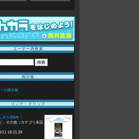
ユーザー内検索
掲示板
＾の掲示板
リンク・クリップ
んカラ歴6年！
リ：その他（カテゴリ未設
9/11 18:21:39