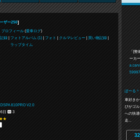
]
ーザー250
プロフィール
(
愛車ログ
)
記録
|
フォトアルバム (1)
|
フォト
|
クルマレビュー
|
買い物記録
|
ラップタイム
「[整
ーカー
a.car
59997
ぽーる＾
車好きか
DSPA 810PRO V2.0
びがゴル
06日
3
への快適
★★
走...
32