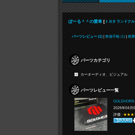
ぽーる＾＾の愛車
[
トヨタ ランドクル
パーツレビュー (1)
|
整備手帳 (1)
|
燃費
パーツカテゴリ
カーオーディオ、ビジュアル
パーツレビュー一覧
GOLDHORN 
2026年04月
評価 :
★★★