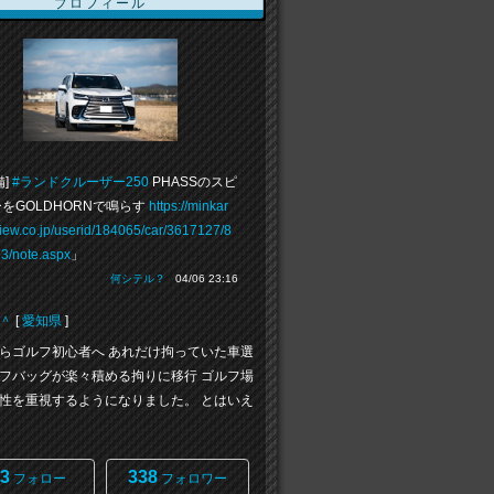
プロフィール
備]
#ランドクルーザー250
PHASSのスピ
をGOLDHORNで鳴らす
https://minkar
view.co.jp/userid/184065/car/3617127/8
3/note.aspx
」
何シテル？
04/06 23:16
＾
[
愛知県
]
らゴルフ初心者へ あれだけ拘っていた車選
フバッグが楽々積める拘りに移行 ゴルフ場
性を重視するようになりました。 とはいえ
3
338
フォロー
フォロワー