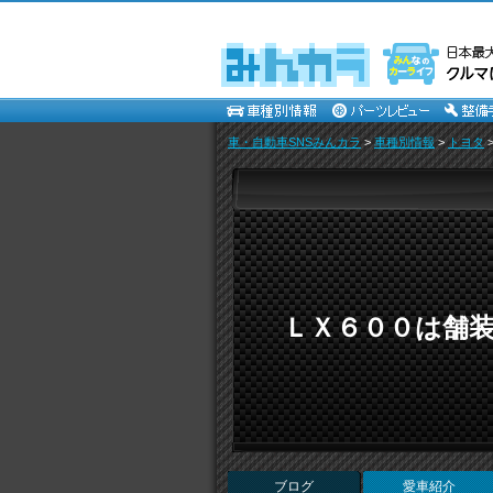
車・自動車SNSみんカラ
>
車種別情報
>
トヨタ
ＬＸ６００は舗
ブログ
愛車紹介