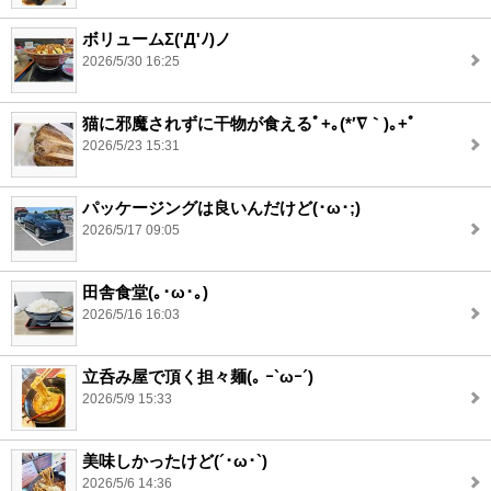
ボリュームΣ('Д'ﾉ)ノ
2026/5/30 16:25
猫に邪魔されずに干物が食えるﾟ+｡(*′∇｀)｡+ﾟ
2026/5/23 15:31
パッケージングは良いんだけど(･ω･;)
2026/5/17 09:05
田舎食堂(｡･ω･｡)
2026/5/16 16:03
立呑み屋で頂く担々麺(｡ ｰ`ωｰ´)
2026/5/9 15:33
美味しかったけど(´･ω･`)
2026/5/6 14:36