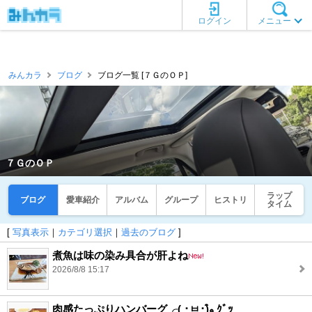
ログイン
メニュー
みんカラ
ブログ
ブログ一覧 [７ＧのＯＰ]
７ＧのＯＰ
ラップ
ブログ
愛車紹介
アルバム
グループ
ヒストリ
タイム
[
写真表示
｜
カテゴリ選択
｜
過去のブログ
]
煮魚は味の染み具合が肝よね
2026/8/8 15:17
肉感たっぷりハンバーグ╭( ･ㅂ･)و̑ ｸﾞｯ