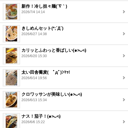
新作！冷し担々麺(´∇｀)
2026/7/4 14:14
きしめんセット(*;´Д`)
2026/6/27 14:38
カリッとふわっと香ばしい(๑˃̵ᴗ˂̵)
2026/6/20 15:30
太い田舎蕎麦( ﾟдﾟ)ﾝﾏｯ!
2026/6/14 19:56
クロワッサンが美味しい(๑˃̵ᴗ˂̵)
2026/6/13 15:34
ナス！茄子！(๑˃̵ᴗ˂̵)
2026/6/6 15:22