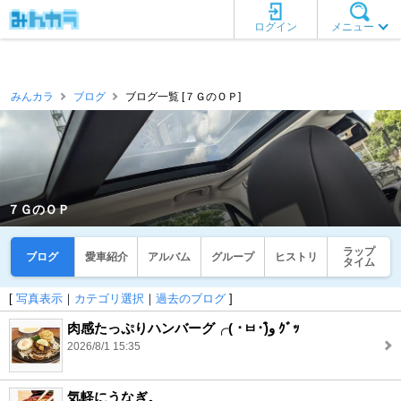
ログイン
メニュー
みんカラ
ブログ
ブログ一覧 [７ＧのＯＰ]
７ＧのＯＰ
ラップ
ブログ
愛車紹介
アルバム
グループ
ヒストリ
タイム
[
写真表示
｜
カテゴリ選択
｜
過去のブログ
]
肉感たっぷりハンバーグ╭( ･ㅂ･)و̑ ｸﾞｯ
2026/8/1 15:35
気軽にうなぎ。