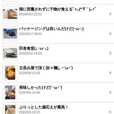
猫に邪魔されずに干物が食えるﾟ+｡(*′∇｀)｡+ﾟ
2026/5/23 15:31
パッケージングは良いんだけど(･ω･;)
2026/5/17 09:05
田舎食堂(｡･ω･｡)
2026/5/16 16:03
立呑み屋で頂く担々麺(｡ ｰ`ωｰ´)
2026/5/9 15:33
美味しかったけど(´･ω･`)
2026/5/6 14:36
ぷりっとした歯応えが最高！
2026/5/5 19:15