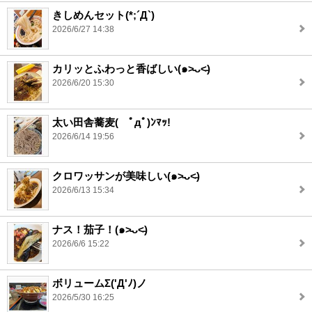
きしめんセット(*;´Д`)
2026/6/27 14:38
カリッとふわっと香ばしい(๑˃̵ᴗ˂̵)
2026/6/20 15:30
太い田舎蕎麦( ﾟдﾟ)ﾝﾏｯ!
2026/6/14 19:56
クロワッサンが美味しい(๑˃̵ᴗ˂̵)
2026/6/13 15:34
ナス！茄子！(๑˃̵ᴗ˂̵)
2026/6/6 15:22
ボリュームΣ('Д'ﾉ)ノ
2026/5/30 16:25