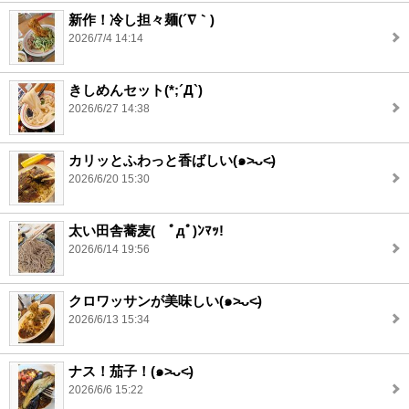
新作！冷し担々麺(´∇｀)
2026/7/4 14:14
きしめんセット(*;´Д`)
2026/6/27 14:38
カリッとふわっと香ばしい(๑˃̵ᴗ˂̵)
2026/6/20 15:30
太い田舎蕎麦( ﾟдﾟ)ﾝﾏｯ!
2026/6/14 19:56
クロワッサンが美味しい(๑˃̵ᴗ˂̵)
2026/6/13 15:34
ナス！茄子！(๑˃̵ᴗ˂̵)
2026/6/6 15:22