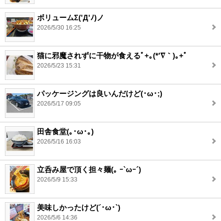
ボリュームΣ('Д'ﾉ)ノ
2026/5/30 16:25
猫に邪魔されずに干物が食えるﾟ+｡(*′∇｀)｡+ﾟ
2026/5/23 15:31
パッケージングは良いんだけど(･ω･;)
2026/5/17 09:05
田舎食堂(｡･ω･｡)
2026/5/16 16:03
立呑み屋で頂く担々麺(｡ ｰ`ωｰ´)
2026/5/9 15:33
美味しかったけど(´･ω･`)
2026/5/6 14:36