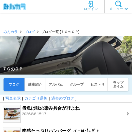
ログイン
メニュー
みんカラ
ブログ
ブログ一覧 [７ＧのＯＰ]
７ＧのＯＰ
ラップ
ブログ
愛車紹介
アルバム
グループ
ヒストリ
タイム
[
写真表示
｜
カテゴリ選択
｜
過去のブログ
]
煮魚は味の染み具合が肝よね
2026/8/8 15:17
肉感たっぷりハンバーグ╭( ･ㅂ･)و̑ ｸﾞｯ