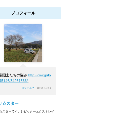
プロフィール
聖闘士たちの悩み
http://cvw.jp/b/
45146/34261566/
」
何シテル？
10/15 18:11
リ☆スター
☆スターです。シビックーエクストレイ