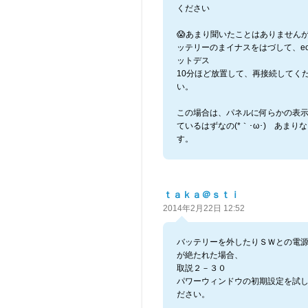
ください
😱あまり聞いたことはありません
ッテリーのまイナスをはづして、ec
ットデス
10分ほど放置して、再接続してく
い。
この場合は、パネルに何らかの表
ているはずなの(*｀･ω･)ゞあまり
す。
ｔａｋａ＠ｓｔｉ
2014年2月22日 12:52
バッテリーを外したりＳＷとの電
が絶たれた場合、
取説２－３０
パワーウィンドウの初期設定を試
ださい。