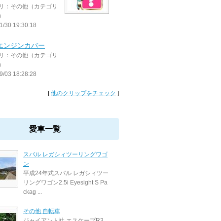
リ：その他（カテゴリ
）
1/30 19:30:18
 エンジンカバー
リ：その他（カテゴリ
）
9/03 18:28:28
[
他のクリップをチェック
]
愛車一覧
スバル レガシィツーリングワゴ
ン
平成24年式スバル レガシィツー
リングワゴン2.5i Eyesight S Pa
ckag ...
その他 自転車
ジャイアント社 エスケープR3