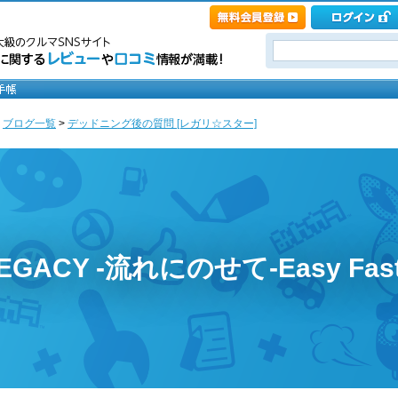
>
ブログ一覧
>
デッドニング後の質問 [レガリ☆スター]
h LEGACY -流れにのせて-Easy Fast