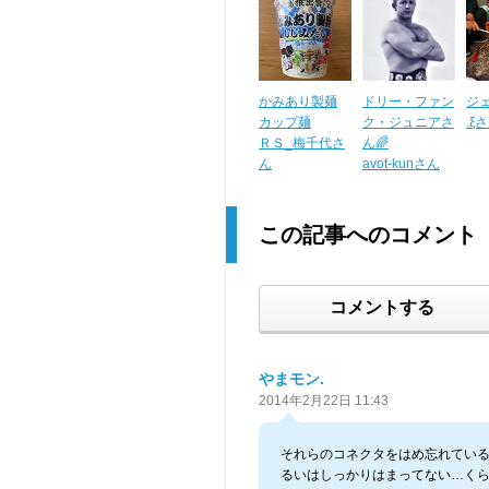
かみあり製麺
ドリー・ファン
ジ
カップ麺
ク・ジュニアさ
.ξ
ＲＳ_梅千代さ
ん🌈
ん
avot-kunさん
この記事へのコメント
コメントする
やまモン.
2014年2月22日 11:43
それらのコネクタをはめ忘れてい
るいはしっかりはまってない…く