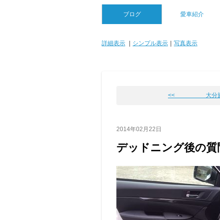
ブログ
愛車紹介
詳細表示
｜
シンプル表示
｜
写真表示
<< 大分旅
2014年02月22日
デッドニング後の質