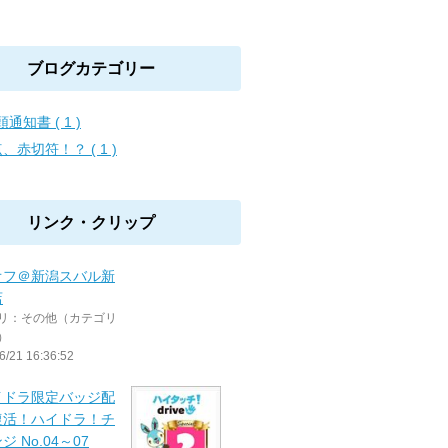
ブログカテゴリー
通知書 ( 1 )
点、赤切符！？ ( 1 )
リンク・クリップ
オフ＠新潟スバル新
店
リ：その他（カテゴリ
）
6/21 16:36:52
イドラ限定バッジ配
復活！ハイドラ！チ
ジ No.04～07