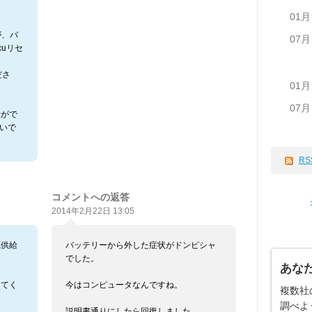
01月
が、バ
07月
uリセ
ださ
01月
07月
示がで
ないで
RS
コメントへの返答
2014年2月22日 13:05
源供給
バッテリーから外した症状がドンピシャ
でした。
あな
してく
今はコンピュータなんですね。
複数社
調べよ
説明書通りにしたら回復しました。