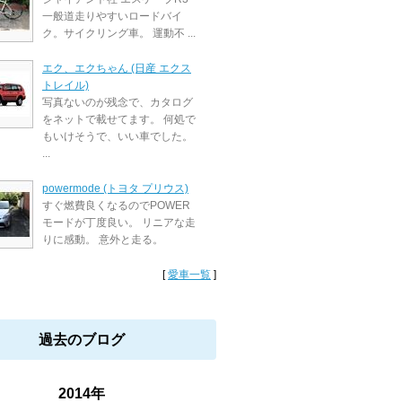
一般道走りやすいロードバイ
ク。サイクリング車。 運動不 ...
エク、エクちゃん (日産 エクス
トレイル)
写真ないのが残念で、カタログ
をネットで載せてます。 何処で
もいけそうで、いい車でした。
...
powermode (トヨタ プリウス)
すぐ燃費良くなるのでPOWER
モードが丁度良い。 リニアな走
りに感動。 意外と走る。
[
愛車一覧
]
過去のブログ
2014年