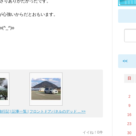
さりありがたかったです。
方が心強いからだとおもいます。
^_^)o
<<
日
2
9
行記
| 記事一覧 |
フロントドアパネルのデッド ... >>
16
23
イイね！0件
30