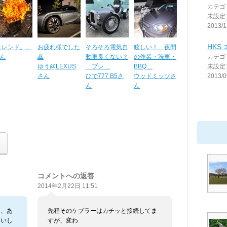
カテゴ
未設定
2013/1
HKS
ェレンド。、
お疲れ様でした
そろそろ電気自
眩しい！ 夜間
さん
🙇
動車良くない？
の作業・洗車・
カテゴ
ゆう@LEXUS
ブレ ...
BBQ ...
未設定
さん
ひで777 B5さ
ウッドミッツさ
2013/0
ん
ん
コメントへの返答
2014年2月22日 11:51
る、あ
先程そのケプラーはカチッと接続してま
らいし
すが、変わ