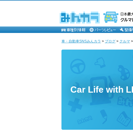
車・自動車SNSみんカラ
>
ブログ
>
クルマ
Car Life wit