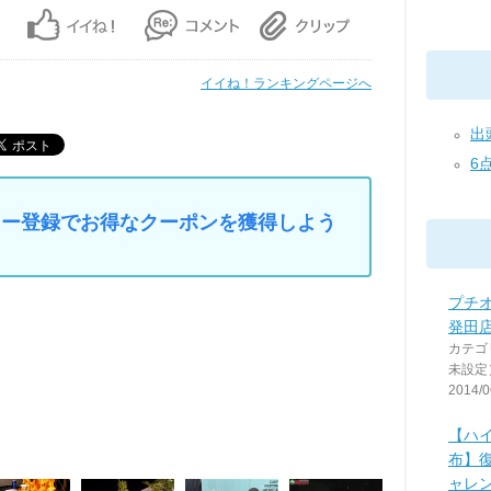
イイね！ランキングページへ
出頭
6
マイカー登録でお得なクーポンを獲得しよう
プチ
発田
カテゴ
未設定
2014/0
【ハ
布】
ャレン