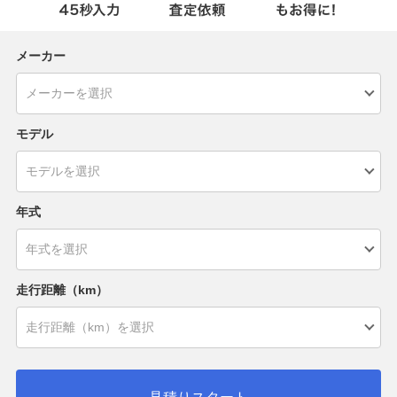
メーカー
モデル
年式
走行距離（km）