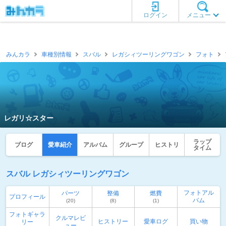
ログイン
メニュー
みんカラ
車種別情報
スバル
レガシィツーリングワゴン
フォト
レガリ☆スター
ラップ
ブログ
愛車紹介
アルバム
グループ
ヒストリ
タイム
スバル レガシィツーリングワゴン
フォトアル
パーツ
整備
燃費
プロフィール
バム
(20)
(8)
(1)
フォトギャラ
クルマレビ
ヒストリー
愛車ログ
買い物
リー
ュー