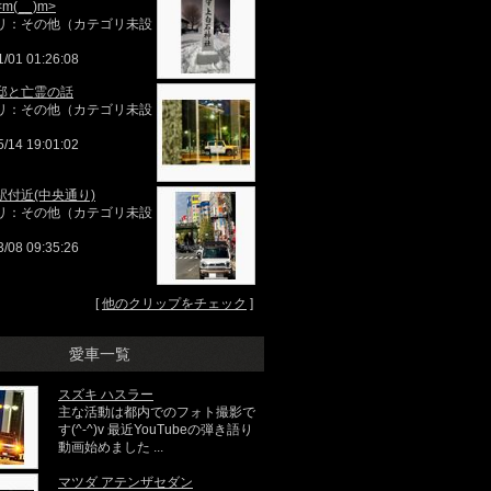
m(__)m>
リ：その他（カテゴリ未設
1/01 01:26:08
邸と亡霊の話
リ：その他（カテゴリ未設
5/14 19:01:02
駅付近(中央通り)
リ：その他（カテゴリ未設
3/08 09:35:26
[
他のクリップをチェック
]
愛車一覧
スズキ ハスラー
主な活動は都内でのフォト撮影で
す(^-^)v 最近YouTubeの弾き語り
動画始めました ...
マツダ アテンザセダン