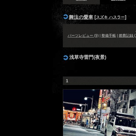
舞汰の愛車
[
]
スズキ ハスラー
パーツレビュー (9)
|
整備手帳
|
燃費記録 (1
浅草寺雷門(夜景)
1