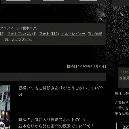
プロフィール
(
愛車ログ
)
2)
|
フォトアルバム (1)
|
フォト (134)
|
クルマレビュー
|
買い物記
録
|
ラップタイム
投稿日 : 2024年01月25日
「@ケ
速報
皆様いつもご覧頂きありがとうございます(o^^
舞汰
[
埼
o)
ご覧頂き
ー乗りを
主な活動に
舞汰のお気に入り撮影スポットの1つ
並木通りから見た雷門の夜景です(o^^o)！
22