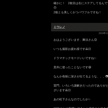
確かに！ 2枚目は右にステアしてるんで
😯
2枚とも美しくかつパワフルですね！
ミウレノ
2024年1
おはようございます、舞汰さん😊
いつも撮影お疲れ様です🙇🏻
ドラマチックモードいいですね✨
意外に使ったことないです😅
なんか色味に深さが出てるような、、、
雷門、いろいろ謎解きだったのでありが
ざいます🙇🏻
あの松下さんなのでしたか✨