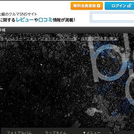
ズキ
>
ハスラー
>
フォト
>
フォトギャラリー一覧
>
浅草寺雷門(夜景) [舞汰]
←
フォトアルバム
ラップタイム
▼メニュー