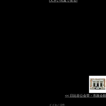
[大きい写真で見る]
<< 日比谷公会堂・市政会
イイね！0件