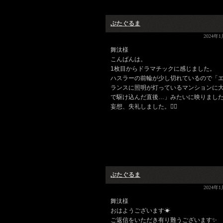
ぶたぐるま
2024年1
舞汰様
こんばんは。
1枚目からドラマチックに感じました。
ハスラーの前輪が少し切れているので「
ランスに照明が灯っているマンションに
で駆け込んだ直後…」みたいに映りまし
妄想、失礼しました。🙇‍♀
ぶたぐるま
2024年1
舞汰様
おはようございます☀
ご返信をいただき有り難うございます✨