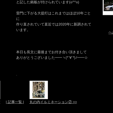
と記した銘板が付けられています(o^^o)
雷門に下がる大提灯はこれまではほぼ10年ごと
に
作り直されていて直近では2020年に新調されて
います。
ヘ
本日も長文に最後までお付き合い頂きまして
ありがとうございました━━ヽ(*´∀`*)ﾉ━━☆
.
館
| 記事一覧 |
丸の内イルミネーション② >>