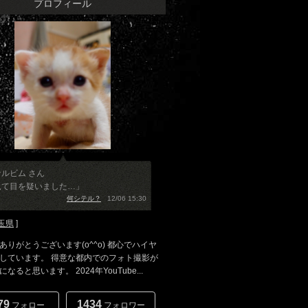
プロフィール
ルビム さん
見て目を疑いました…」
何シテル？
12/06 15:30
玉県
]
ありがとうございます(o^^o) 都心でハイヤ
しています。 得意な都内でのフォト撮影が
なると思います。 2024年YouTube...
79
1434
フォロー
フォロワー