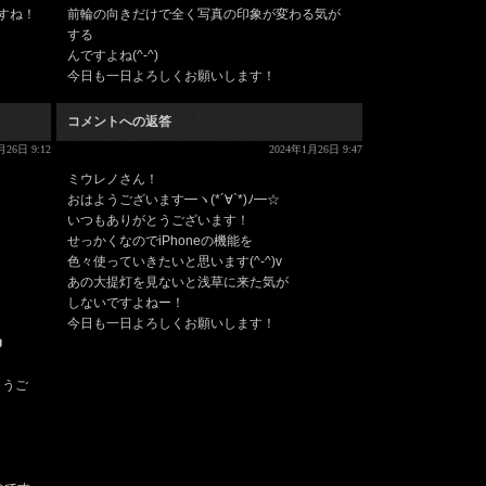
すね！
前輪の向きだけで全く写真の印象が変わる気が
する
んですよね(^-^)
今日も一日よろしくお願いします！
コメントへの返答
月26日 9:12
2024年1月26日 9:47
ミウレノさん！
おはようございます━ヽ(*´∀`*)ﾉ━☆
いつもありがとうございます！
せっかくなのでiPhoneの機能を
色々使っていきたいと思います(^-^)v
あの大提灯を見ないと浅草に来た気が
しないですよねー！
今日も一日よろしくお願いします！

とうご