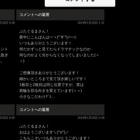
コメントへの返答
月26日 0:38
2024年1月26日 1:31
ぶたぐるまさん！
夜中にこんばんは━ヽ(*´∀`*)ﾉ━☆
いつもありがとうございます！
エント
何だかずっと見てたらドラマチックなのか
大急ぎ
何なのかよく分からなくなってしまいました(＞
た。
＜)
ご想像頂きありがとうございます！
細かいところまで見て頂き嬉しいです！
1枚目と2枚目は同じ位置ですが、実は
前輪を切る向きを変えています(＞＜)
小さなこだわりﾃﾞｽ…
コメントへの返答
月26日 8:49
2024年1月26日 9:38
ぶたぐるまさん！
おはようございます＼(^o^)／
こちらこそいつもありがとうございます！