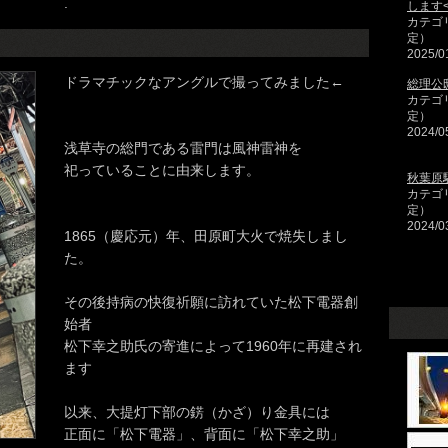
.
します<
カテゴ
定）
2025/0
ドラマチックなアングルで撮ってみました←
総理公
カテゴ
定）
2024/0
浅草寺の総門である雷門は風神雷神を
祀っていることに由来します。
秋葉原
カテゴ
定）
2024/0
1865（慶応元）年、田原町大火で焼失しまし
た。
その後持病の快復祈願に訪れていた松下電器創
始者
松下幸之助氏の寄進によって1960年に再建され
ます
以来、大提灯下部の錺（かざ）り金具には
正面に「松下電器」、背面に「松下幸之助」