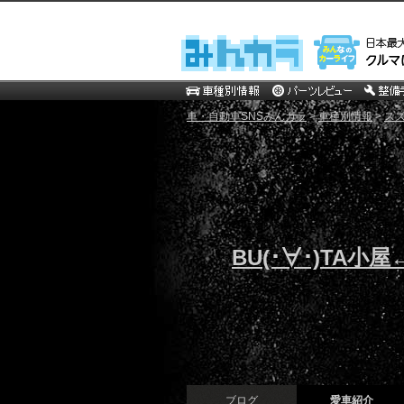
車・自動車SNSみんカラ
>
車種別情報
>
ス
BU(･∀･)TA小屋
ブログ
愛車紹介