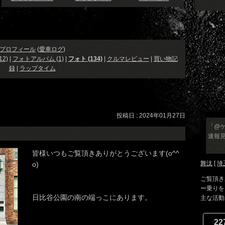
プロフィール
(
愛車ログ
)
2)
|
フォトアルバム (1)
|
フォト (134)
|
クルマレビュー
|
買い物記
録
|
ラップタイム
投稿日 : 2024年01月27日
「@ケ
速報
皆様いつもご覧頂きありがとうございます(o^^
舞汰
[
埼
o)
ご覧頂き
ー乗りを
日比谷公園の南の端っこにあります。
主な活動に
22