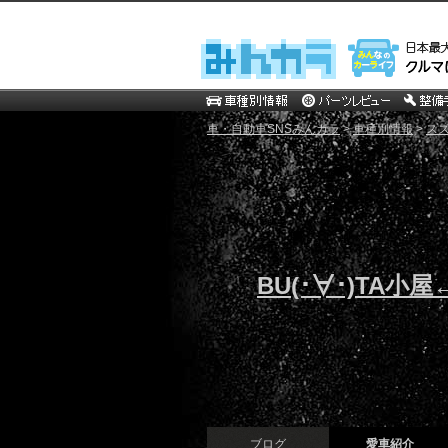
車・自動車SNSみんカラ
>
車種別情報
>
ス
BU(･∀･)TA小屋
ブログ
愛車紹介