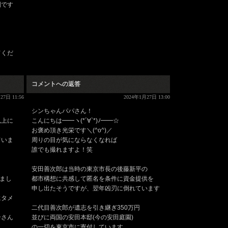
園です
てくだ
コメントへの返答
27日 11:56
2024年1月27日 13:00
シンちゃんパパさん！
以上に
こんにちは━━ヽ(*´∀`*)ﾉ━━☆
お褒め頂き光栄です＼(^o^)／
ていま
周りの目が気にならなくなれば
誰でも撮れますよ！笑
安田善次郎は当時の東京市長の後藤新平の
しまし
都市構想に共感して匿名を条件に資金提供を
申し出たそうですが、翌年凶刃に倒れています
にタメ
二代目善次郎が遺志を引き継ぎ350万円
ンさん
並びに両国の安田本邸(今の安田庭園)
の一切を東京市に寄付しています。