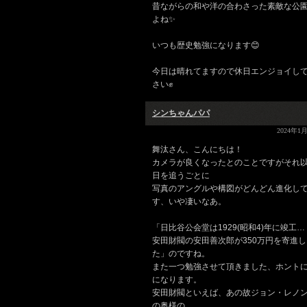
昔ながらの和や洋の合わさった素敵な公
よね✨
いつも歴史勉強になります😊
今日は晴れてますので休日エンジョイし
さい✊
シンちゃんパパ
2024年1月
舞汰さん、こんにちは！
カメラが良くなったとのことですがそれ
日を追うごとに
写真のアングルや構図がどんどん進化し
す、いや凄いなあ。
「日比谷公会堂は1929(昭和4)年に竣工…
安田財閥の安田善次郎が350万円を寄進
た」のですね。
また一つ勉強させて頂きました、ホント
になります。
安田財閥といえば、あの故ジョン・レノ
の奥様の