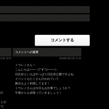
コメントする
コメントへの返答
27日 10:37
2024年1月27日 12:32
ミウレノさん！
こんにちは━━ヽ(*´∀`*)ﾉ━━☆
日比谷といえばやっぱり日比谷公園ですよね
イベントもたくさん行われていて
舞汰もよく利用してます！
ミウレノさんは今日もお仕事でしょうか？
💦
午後からも頑張っていきましょう！
ことが
所で、