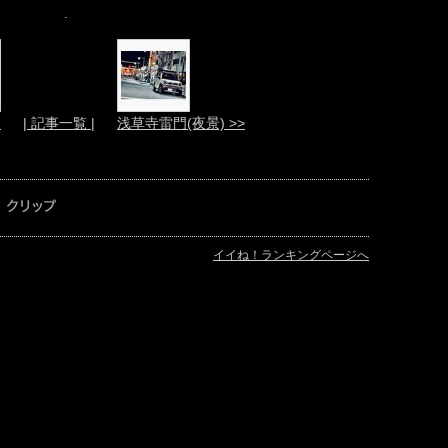
.
)
| 記事一覧 |
浅草寺雷門(夜景) >>
イイね！ランキングページへ