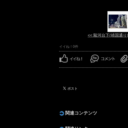
<< 駿河台下(靖国通り
イイね！0件
関連コンテンツ