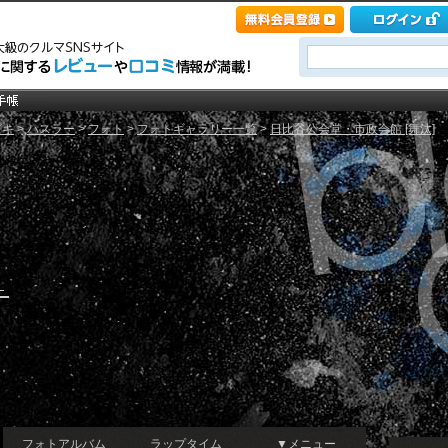
ズキ
>
ハスラー
>
フォト
>
フォトギャラリー一覧
>
日比谷公会堂・市政会館 [舞汰]
←
フォトアルバム
ラップタイム
▼メニュー