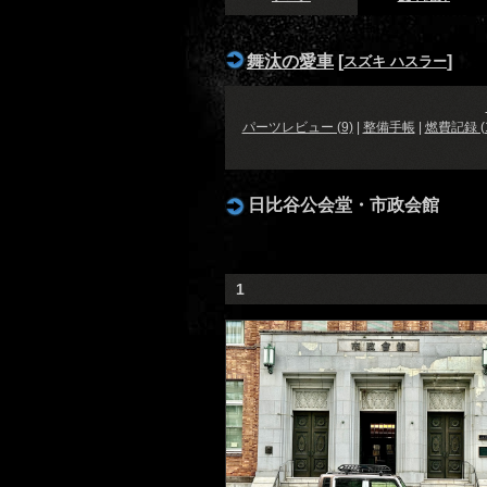
舞汰の愛車
[
]
スズキ ハスラー
パーツレビュー (9)
|
整備手帳
|
燃費記録 (1
日比谷公会堂・市政会館
1