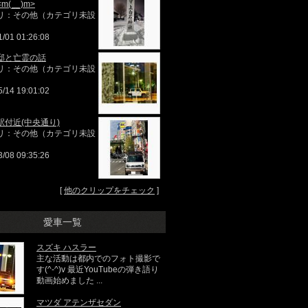
m(__)m>
リ：その他（カテゴリ未設
1/01 01:26:08
邸と亡霊の話
リ：その他（カテゴリ未設
5/14 19:01:02
駅付近(中央通り)
リ：その他（カテゴリ未設
3/08 09:35:26
[
他のクリップをチェック
]
愛車一覧
スズキ ハスラー
主な活動は都内でのフォト撮影で
す(^-^)v 最近YouTubeの弾き語り
動画始めました ...
マツダ アテンザセダン