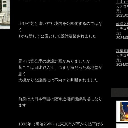
します<
カテゴ
定）
2025/0
上野や芝と違い神社境内を公園化するのではな
総理公
カテゴ
く
定）
1から新しく公園として設計建築されました
2024/0
秋葉原
カテゴ
定）
元々は官公庁の建設計画がありましたが
2024/0
昔ここは日比谷入江、つまり海だった為地盤が
悪く
大掛かりな建築には不向きと判断されました
前身は大日本帝国の陸軍近衛師団練兵場になり
ます
1893年（明治26年）に東京市が軍から払下げを