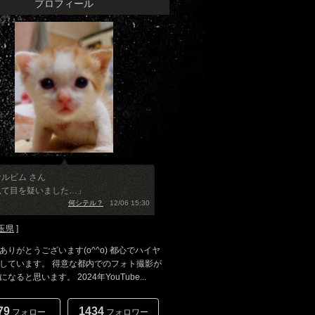
プロフィール
ルビム さん
見て目を疑いました…」
何シテル？
12/06 15:30
玉県
]
ありがとうございます(o^^o) 都心でハイヤ
しています。 得意な都内でのフォト撮影が
なると思います。 2024年YouTube...
79
1434
フォロー
フォロワー