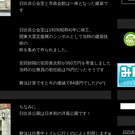
日比谷公会堂と市政会館は一体となった建築で
す
日比谷公会堂は1929(昭和4)年に竣工。
関東大震災復興のシンボルとして当時の建築技
術の
粋を集めて作られました。
安田財閥の安田善次郎が350万円を寄進しました
当時の公務員の初任給は75円だったそうです
舞汰計算ですと今の価値で84億円でした)^o^(
ちなみに…
日比谷公園は日本初の洋風公園です！
202
舞汰は仕事中トイレに行くのによく利用しますw