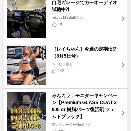
自宅ガレージでカーオーディオ
試聴中⁈
rescue118skullさん
78
［レイちゃん］今週の定期便⁉️
（8月5日号）
ヘロヒロさん
142
みんカラ：モニターキャンペー
ン【Premium GLASS COAT 3
000 or 樹脂パーツ復活剤 フェ
ムトブラック】
青いトレーラーNo.IIIさん