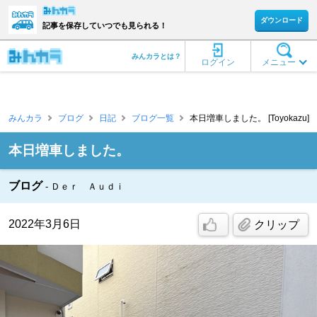
ダウンロード
記事を保存していつでも見られる！
みんカラとは？
ログイン
メニュー
みんカラ
ブログ
日記
ブログ一覧
本日増車しました。 [Toyokazu]
本日増車しました。
ブログ
Ｄｅｒ Ａｕｄｉ
2022年3月6日
クリップ