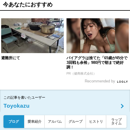
今あなたにおすすめ
避難所にて
バイアグラは捨てた「65歳が45分で
3回戦も余裕」980円で朝まで絶好
調！
PR（健商株式会社）
Recommended by
この記事を書いたユーザー
Toyokazu
ラップ
ブログ
愛車紹介
アルバム
グループ
ヒストリ
タイム