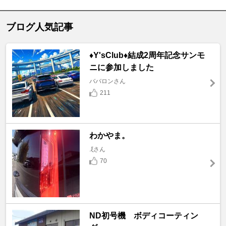
ブログ人気記事
♦️Y'sClub♦️結成2周年記念サンモ
ニに参加しました
ババロンさん
211
わかやま。
.ξさん
70
ND初号機 ボディコーティン