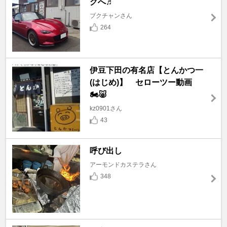
グへ♬
ブクチャンさん
264
伊豆下田の有名店【とんかつ一
(はじめ)】 セローツー動画
🏍🐷
kz0901さん
43
呼び出し
アーモンドカステラさん
348