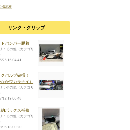
uの掲示板
リンク・クリップ
ントバンパー脱着
リ：その他（カテゴリ
）
5/26 16:04:41
ックバルブ破損！
かなかワカラナイ）
リ：その他（カテゴリ
）
7/12 19:06:48
収納ボックス補修
リ：その他（カテゴリ
）
8/06 18:00:20