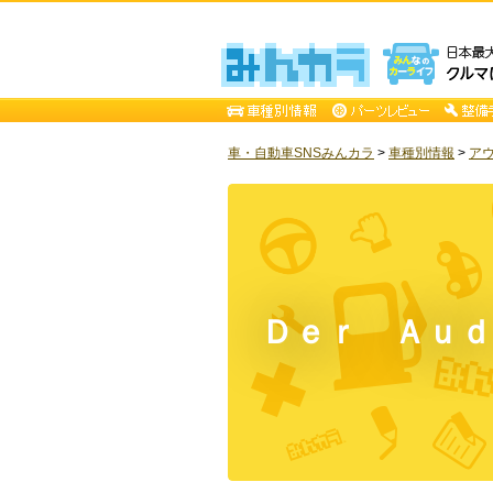
車・自動車SNSみんカラ
>
車種別情報
>
ア
Ｄｅｒ Ａｕｄ