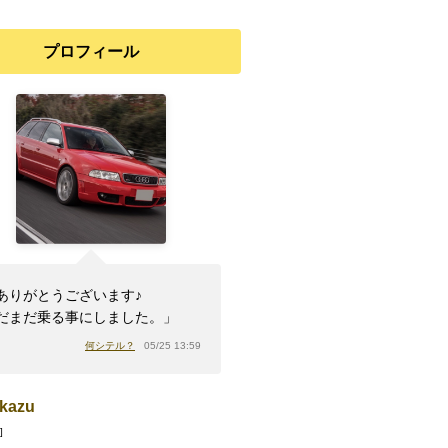
プロフィール
ありがとうございます♪
だまだ乗る事にしました。」
何シテル？
05/25 13:59
kazu
]