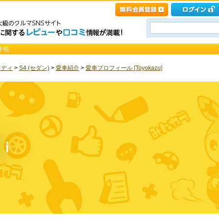
ウディ
>
S4 (セダン)
>
愛車紹介
>
愛車プロフィール [Toyokazu]
ｉ