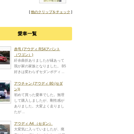
[
他のクリップをチェック
]
愛車一覧
赤号 (アウディ RS4アバント
（ワゴン）)
紆余曲折ありましたが縁あって
我が家の家族となりました。 B5
好きは変わらずセダンボディ ...
アウチャン (アウディ 80 (セダ
ン))
初めて買った愛車でした。無理
して購入しましたが、剛性感が
ありました。大変よく走りまし
たが ...
アウディ A4 （セダン）
大変気に入っていましたが、廃