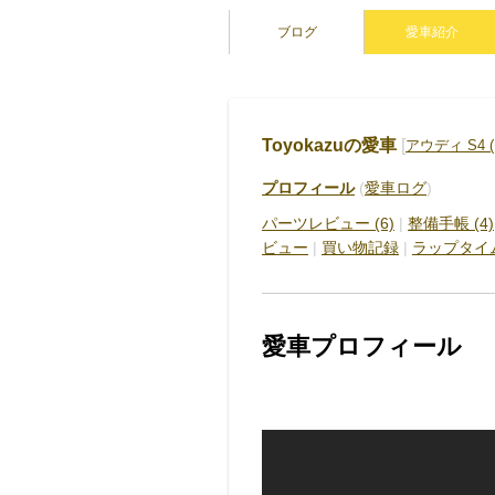
ブログ
愛車紹介
Toyokazuの愛車
[
アウディ S4 
プロフィール
(
愛車ログ
)
パーツレビュー (6)
|
整備手帳 (4)
ビュー
|
買い物記録
|
ラップタイ
愛車プロフィール