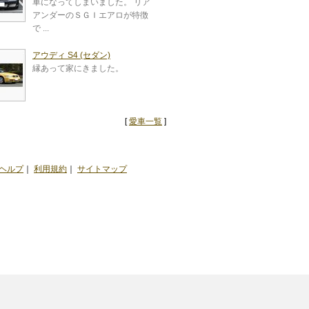
車になってしまいました。 リア
アンダーのＳＧＩエアロが特徴
で ...
アウディ S4 (セダン)
縁あって家にきました。
[
愛車一覧
]
ヘルプ
｜
利用規約
｜
サイトマップ