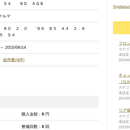
５ Ｓ４ ８Ｄ ＡＧＢ
Toyokaz
クルマ
３ ８０ ２．０ ’９６ Ｂ５ Ａ４ ２．６
５ Ｓ４
フロ
 ～ 2015/06/14
カテゴ
未設定
総件数(4件)
2024/0
チェ
（な
カテゴ
未設定
2023/0
リア
購入金額：
0
円
カテゴ
未設定
整備回数：
0
回
2022/0