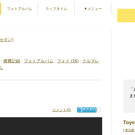
フォトアルバム
ラップタイム
▼メニュー
]
(セダン)
|
燃費記録
|
フォトアルバム
|
フォト (26)
|
クルマレ
ム
「
ま
コメント(0)
Toyo
[
東京都