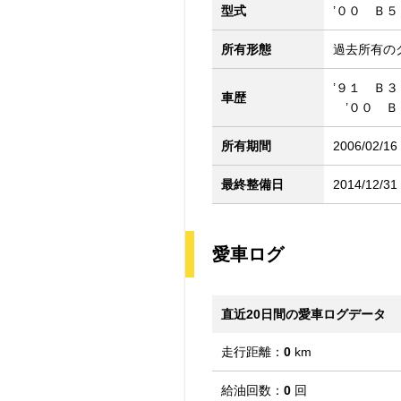
型式
’００ Ｂ
所有形態
過去所有の
’９１ Ｂ
車歴
’００ Ｂ
所有期間
2006/02/16
最終整備日
2014/12/31
愛車ログ
直近20日間の愛車ログデータ
走行距離：
0
km
給油回数：
0
回