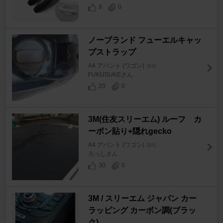
8
0
ノーブランド フューエルキャッ
プストラップ
A4 アバント (ワゴン)
[B8]
FUKUSUKEさん
20
0
3M(住友スリーエム) ルーフ カ
ーボン貼り+隠れgecko
A4 アバント (ワゴン)
[B8]
ろっしさん
30
0
3M / スリーエム ジャパン カー
ラッピング カーボン調(ブラッ
ク)