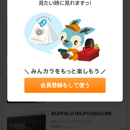
EANOP M60（HUD）
A4 アバント (ワゴン)
[B8]
Kan_Takuさん
4
rotiform BLQ
A4 アバント (ワゴン)
[B8]
ヴィヴィアンビーさん
会員登録をして使う
2
BUFFALO HD-PV320U2-BK
A4 アバント (ワゴン)
[B8]
POOHーさん