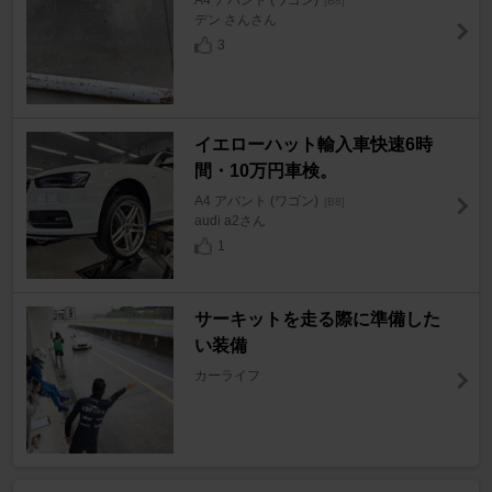
A4 アバント (ワゴン)
[B8]
デン さんさん
3
イエローハット輸入車快速6時
間・10万円車検。
A4 アバント (ワゴン)
[B8]
audi a2さん
1
サーキットを走る際に準備した
い装備
カーライフ