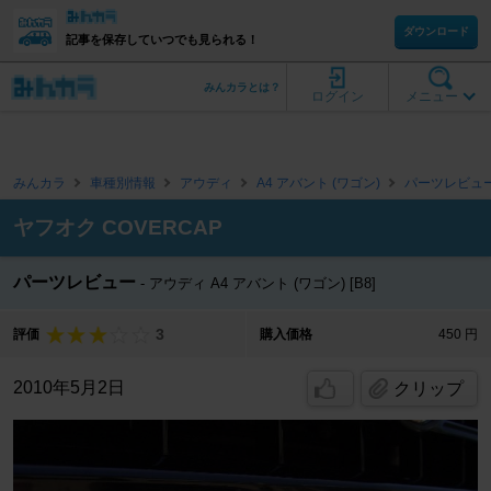
ダウンロード
記事を保存していつでも見られる！
みんカラとは？
ログイン
メニュー
みんカラ
車種別情報
アウディ
A4 アバント (ワゴン)
パーツレビュ
ヤフオク COVERCAP
パーツレビュー
アウディ A4 アバント (ワゴン) [B8]
3
評価
購入価格
450 円
2010年5月2日
クリップ