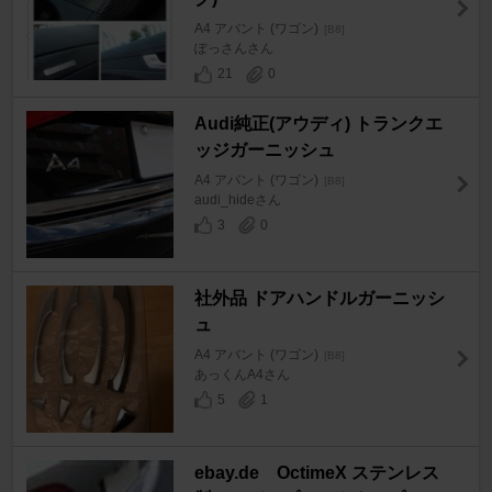
A4 アバント (ワゴン)
[B8]
ぽっさんさん
21
0
Audi純正(アウディ) トランクエ
ッジガーニッシュ
A4 アバント (ワゴン)
[B8]
audi_hideさん
3
0
社外品 ドアハンドルガーニッシ
ュ
A4 アバント (ワゴン)
[B8]
あっくんA4さん
5
1
ebay.de OctimeX ステンレス