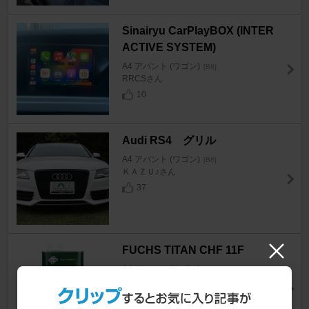
Sinairyu CarPlayBOX (lNTER
ACTIVE SYSTEM)
A4 アバント (ワゴン)
[B8]
RRCSさん
10
Audi RS4 グリル
A4 アバント (ワゴン)
[B8]
ＫＡＺＵ♪さん
37
FUCHS TITAN CHF 11F
A4 アバント (ワゴン)
[B8]
エンタクさん
9