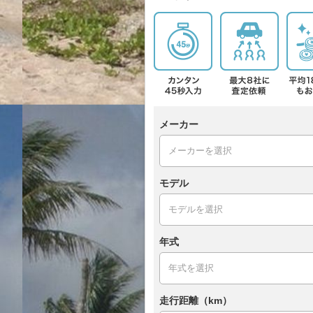
メーカー
モデル
年式
走行距離（km）