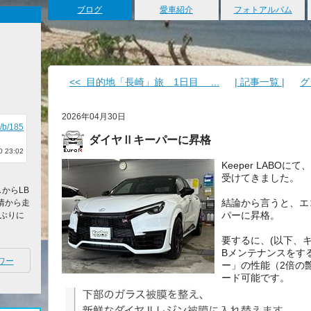
ブログ
愛車紹介
フォトアルバム
<< 目的地「長崎」旅 1日目 ...
| 記事一覧 |
グ
2026年04月30日
p/b/185
ダイヤⅡキーパーに昇格
 23:02
Keeper LABO
受けてきました。
からLB
結論から言うと、エ
事情から走
パーに昇格。
年ぶりに
要するに、(以下、キ
Bメンテナンスをす
ワー
ー」の性能（2倍の
ード可能です。