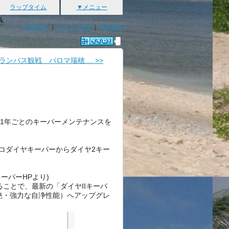
ラップタイム
▼メニュー
詳細表示
｜
シンプル表示
｜
写真表示
ランパス観戦 パロマ瑞穂 ... >>
にて、1年ごとのキーパーメンテナンスを
コダイヤキーパーからダイヤ2キー
ーパーHPより)
ることで、最新の「ダイヤIIキーパ
艶・強力な自浄性能）へアップグレ