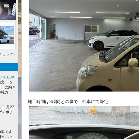
チェック
]
サス LBX)
文 →２
日）に納車
 ...
施工時間は3時間との事で、代車にて帰宅
11月22
 ボチボチ
の車です。
味のスノ