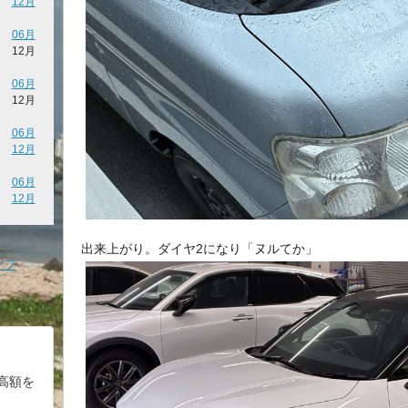
12月
06月
12月
06月
12月
06月
12月
06月
12月
出来上がり。ダイヤ2になり「ヌルてか」
ップ
高額を