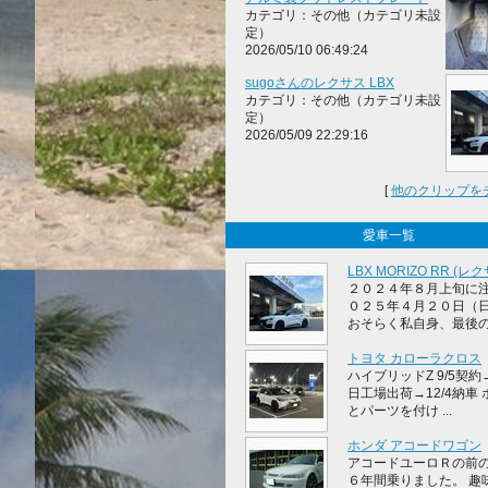
カテゴリ：その他（カテゴリ未設
定）
2026/05/10 06:49:24
sugoさんのレクサス LBX
カテゴリ：その他（カテゴリ未設
定）
2026/05/09 22:29:16
[
他のクリップを
愛車一覧
LBX MORIZO RR (レク
２０２４年８月上旬に注
０２５年４月２０日（
おそらく私自身、最後の純ガ
トヨタ カローラクロス
ハイブリッドZ 9/5契約→
日工場出荷→12/4納車
とパーツを付け ...
ホンダ アコードワゴン
アコードユーロＲの前
６年間乗りました。 趣