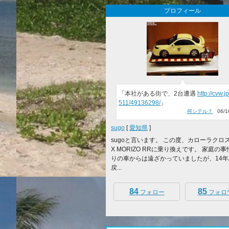
プロフィール
「本社がある街で、2台遭遇
http://cvw.j
511/49136298/
」
何シテル？
06/10
sugo
[
愛知県
]
sugoと言います。 この度、カローラクロス
X MORIZO RRに乗り換えです。 家庭の
りの車からは遠ざかっていましたが、14
戻...
84
85
フォロー
フォロ