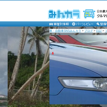
車・自動車SNSみんカラ
>
ブログ
>
日記
>
.