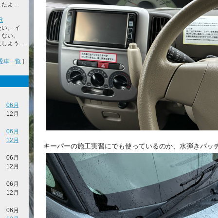
 ...
R
い。 イ
くない。
よう ...
愛車一覧
]
06月
12月
06月
12月
キーパーの施工実習にでも使っているのか、水弾きバッ
06月
12月
06月
12月
06月