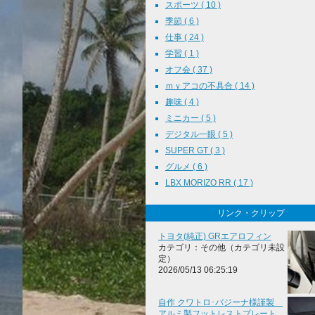
スポーツ ( 10 )
季節 ( 6 )
仕事 ( 24 )
学習 ( 1 )
オフ会 ( 37 )
ｍｙアコの不具合 ( 14 )
趣味 ( 4 )
ミニカー ( 5 )
デジタル一眼 ( 5 )
SUPER GT ( 3 )
グルメ ( 6 )
LBX MORIZO RR ( 17 )
リンク・クリップ
トヨタ(純正) GRエアロフィン
カテゴリ：その他（カテゴリ未設
定）
2026/05/13 06:25:19
自作 クワトロ･バジーナ様謹製
アルミ製フットレストプレート