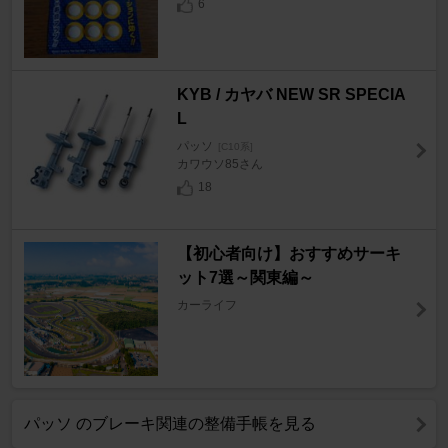
6
KYB / カヤバ NEW SR SPECIA
L
パッソ
[C10系]
カワウソ85さん
18
【初心者向け】おすすめサーキ
ット7選～関東編～
カーライフ
パッソ のブレーキ関連の整備手帳を見る