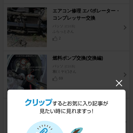
エアコン修理 エバポレーター・
コンプレッサー交換
パッソ
[C10系]
ふらっとさん
2
燃料ポンプ交換(交換編)
パッソ
[C10系]
雅(ミヤビ)さん
69
ﾘﾔﾌﾞﾚｰｷｼｭｰ(2WD)交換の巻
パッソ
[C10系]
黒にゃ
さん
4