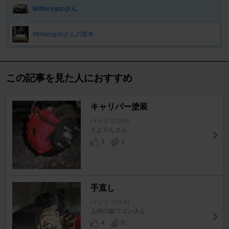
Militarygunさん
Militarygunさんの愛車
この記事を見た人におすすめ
キャリパー塗装
パッソ
[C10系]
とよりんさん
1
1
手直し
パッソ
[C10系]
上州の銀ワゴンさん
4
0