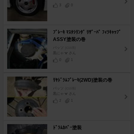
3
0
ﾌﾞﾚｰｷ ﾏｽﾀｼﾘﾝﾀﾞ ﾘｻﾞｰﾊﾞ ﾌｨﾗｷｬｯﾌﾟ
ASSY塗装の巻
パッソ
[C10系]
黒にゃ
さん
0
1
ﾘﾔﾄﾞﾗﾑﾌﾞﾚｰｷ(2WD)塗装の巻
パッソ
[C10系]
黒にゃ
さん
2
1
ﾄﾞﾗﾑｶﾊﾞｰ塗装