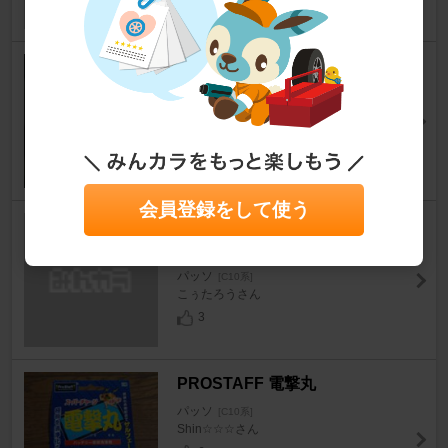
自作 ナンバー灯 ＬＥＤ化
パッソ
[C10系]
ゆあぱぱ＠さん
0
会員登録をして使う
トヨタ純正 bB(QNC2*) Q/X ver
sion用
パッソ
[C10系]
こぅたろうさん
3
PROSTAFF 電撃丸
パッソ
[C10系]
Shin☆☆☆さん