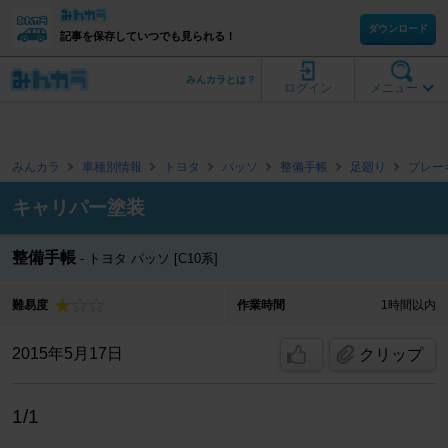
ダウンロード
記事を保存していつでも見られる！
みんカラとは？
ログイン
メニュー
みんカラ
車種別情報
トヨタ
パッソ
整備手帳
足廻り
ブレー
キャリパー塗装
整備手帳
トヨタ パッソ [C10系]
難易度
作業時間
1時間以内
2015年5月17日
クリップ
1/1