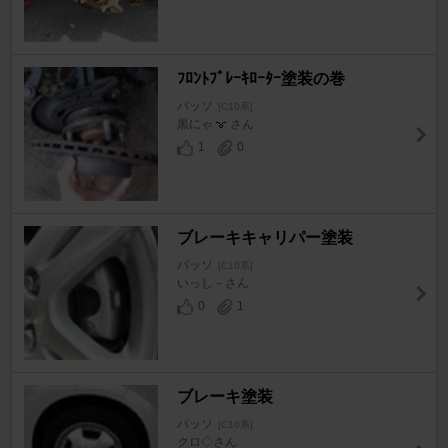
ﾌﾛﾝﾄﾌﾞﾚｰｷﾛｰﾀｰ塗装の巻
パッソ
[C10系]
黒にゃ
さん
1
0
ブレーキキャリパー塗装
パッソ
[C10系]
いっし－さん
0
1
ブレーキ塗装
パッソ
[C10系]
クロ◇さん