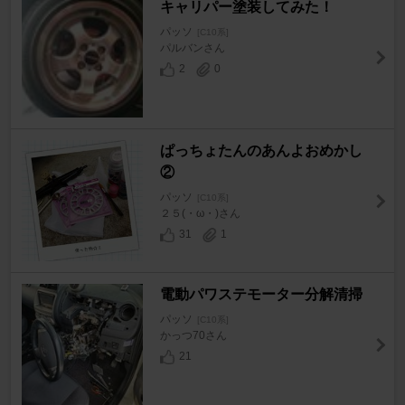
キャリパー塗装してみた！
パッソ
[C10系]
パルバンさん
2
0
ぱっちょたんのあんよおめかし
②
パッソ
[C10系]
２５(・ω・)さん
31
1
電動パワステモーター分解清掃
パッソ
[C10系]
かっつ70さん
21