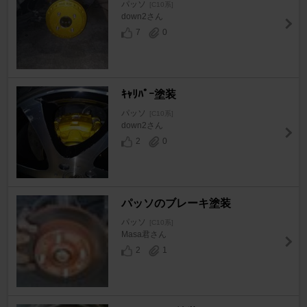
パッソ
[C10系]
down2さん
7
0
ｷｬﾘﾊﾟｰ塗装
パッソ
[C10系]
down2さん
2
0
パッソのブレーキ塗装
パッソ
[C10系]
Masa君さん
2
1