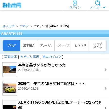
ログイン
メニュー
みんカラ
ブログ
ブログ一覧 [ABARTH 595]
ABARTH 595
ラップ
ブログ
愛車紹介
アルバム
グループ
ヒストリ
タイム
[
写真表示
｜
カテゴリ選択
｜
過去のブログ
]
本当は黒サソリが欲しかった
2026/5/20 11:32
2026年 午年のABARTH年賀状は・・・
2026/1/4 02:03
ABARTH 595 COMPETIZIONEオーナーになって8
年