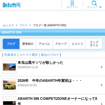
ログイン
メニュー
みんカラ
ブログ
ブログ一覧 [ABARTH 595]
ABARTH 595
ラップ
ブログ
愛車紹介
アルバム
グループ
ヒストリ
タイム
[
写真表示
｜
カテゴリ選択
｜
過去のブログ
]
本当は黒サソリが欲しかった
2026/5/20 11:32
2026年 午年のABARTH年賀状は・・・
2026/1/4 02:03
ABARTH 595 COMPETIZIONEオーナーになって8
年