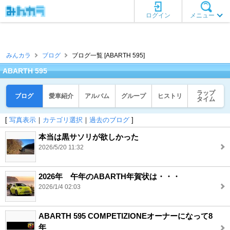
ログイン
メニュー
みんカラ
ブログ
ブログ一覧 [ABARTH 595]
ABARTH 595
ラップ
ブログ
愛車紹介
アルバム
グループ
ヒストリ
タイム
[
写真表示
｜
カテゴリ選択
｜
過去のブログ
]
本当は黒サソリが欲しかった
2026/5/20 11:32
2026年 午年のABARTH年賀状は・・・
2026/1/4 02:03
ABARTH 595 COMPETIZIONEオーナーになって8
年