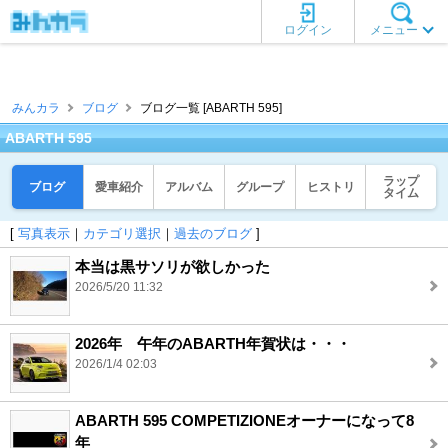
ログイン
メニュー
みんカラ
ブログ
ブログ一覧 [ABARTH 595]
ABARTH 595
ラップ
ブログ
愛車紹介
アルバム
グループ
ヒストリ
タイム
[
写真表示
｜
カテゴリ選択
｜
過去のブログ
]
本当は黒サソリが欲しかった
2026/5/20 11:32
2026年 午年のABARTH年賀状は・・・
2026/1/4 02:03
ABARTH 595 COMPETIZIONEオーナーになって8
年