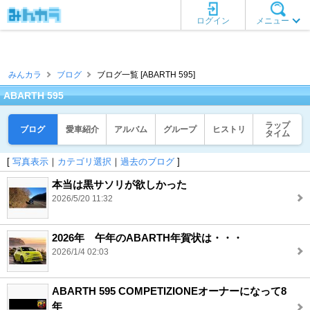
ログイン
メニュー
みんカラ
ブログ
ブログ一覧 [ABARTH 595]
ABARTH 595
ラップ
ブログ
愛車紹介
アルバム
グループ
ヒストリ
タイム
[
写真表示
｜
カテゴリ選択
｜
過去のブログ
]
本当は黒サソリが欲しかった
2026/5/20 11:32
2026年 午年のABARTH年賀状は・・・
2026/1/4 02:03
ABARTH 595 COMPETIZIONEオーナーになって8
年