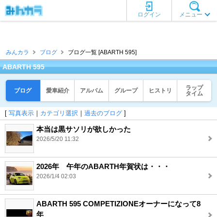
ログイン
メニュー
みんカラ
ブログ
ブログ一覧 [ABARTH 595]
ABARTH 595
ラップ
ブログ
愛車紹介
アルバム
グループ
ヒストリ
タイム
[
写真表示
｜
カテゴリ選択
｜
過去のブログ
]
本当は黒サソリが欲しかった
2026/5/20 11:32
2026年 午年のABARTH年賀状は・・・
2026/1/4 02:03
ABARTH 595 COMPETIZIONEオーナーになって8
年