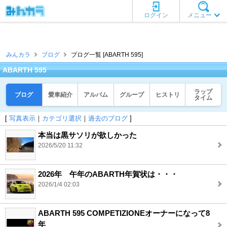
ログイン
メニュー
みんカラ
ブログ
ブログ一覧 [ABARTH 595]
ABARTH 595
ラップ
ブログ
愛車紹介
アルバム
グループ
ヒストリ
タイム
[
写真表示
｜
カテゴリ選択
｜
過去のブログ
]
本当は黒サソリが欲しかった
2026/5/20 11:32
2026年 午年のABARTH年賀状は・・・
2026/1/4 02:03
ABARTH 595 COMPETIZIONEオーナーになって8
年