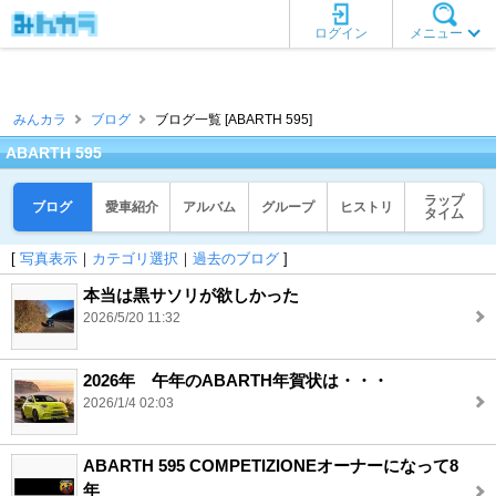
ログイン
メニュー
みんカラ
ブログ
ブログ一覧 [ABARTH 595]
ABARTH 595
ラップ
ブログ
愛車紹介
アルバム
グループ
ヒストリ
タイム
[
写真表示
｜
カテゴリ選択
｜
過去のブログ
]
本当は黒サソリが欲しかった
2026/5/20 11:32
2026年 午年のABARTH年賀状は・・・
2026/1/4 02:03
ABARTH 595 COMPETIZIONEオーナーになって8
年