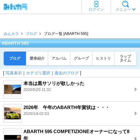
ログイン
メニュー
みんカラ
ブログ
ブログ一覧 [ABARTH 595]
ABARTH 595
ラップ
ブログ
愛車紹介
アルバム
グループ
ヒストリ
タイム
[
写真表示
｜
カテゴリ選択
｜
過去のブログ
]
本当は黒サソリが欲しかった
2026/5/20 11:32
2026年 午年のABARTH年賀状は・・・
2026/1/4 02:03
ABARTH 595 COMPETIZIONEオーナーになって8
年