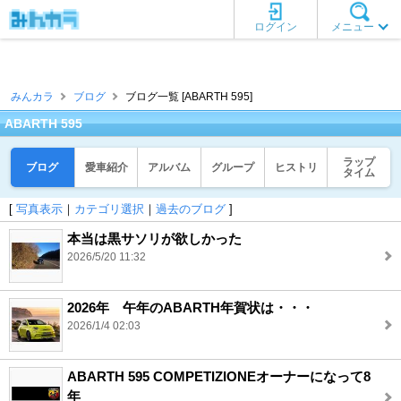
ログイン
メニュー
みんカラ
ブログ
ブログ一覧 [ABARTH 595]
ABARTH 595
ラップ
ブログ
愛車紹介
アルバム
グループ
ヒストリ
タイム
[
写真表示
｜
カテゴリ選択
｜
過去のブログ
]
本当は黒サソリが欲しかった
2026/5/20 11:32
2026年 午年のABARTH年賀状は・・・
2026/1/4 02:03
ABARTH 595 COMPETIZIONEオーナーになって8
年