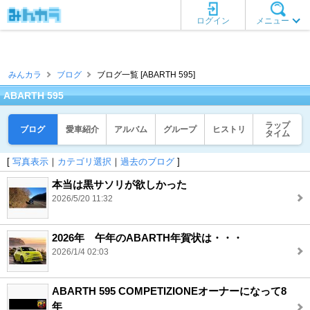
ログイン
メニュー
みんカラ
ブログ
ブログ一覧 [ABARTH 595]
ABARTH 595
ラップ
ブログ
愛車紹介
アルバム
グループ
ヒストリ
タイム
[
写真表示
｜
カテゴリ選択
｜
過去のブログ
]
本当は黒サソリが欲しかった
2026/5/20 11:32
2026年 午年のABARTH年賀状は・・・
2026/1/4 02:03
ABARTH 595 COMPETIZIONEオーナーになって8
年