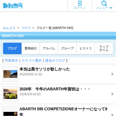
ログイン
メニュー
みんカラ
ブログ
ブログ一覧 [ABARTH 595]
ABARTH 595
ラップ
ブログ
愛車紹介
アルバム
グループ
ヒストリ
タイム
[
写真表示
｜
カテゴリ選択
｜
過去のブログ
]
本当は黒サソリが欲しかった
2026/5/20 11:32
2026年 午年のABARTH年賀状は・・・
2026/1/4 02:03
ABARTH 595 COMPETIZIONEオーナーになって8
年