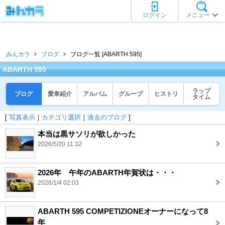
ログイン
メニュー
みんカラ
ブログ
ブログ一覧 [ABARTH 595]
ABARTH 595
ラップ
ブログ
愛車紹介
アルバム
グループ
ヒストリ
タイム
[
写真表示
｜
カテゴリ選択
｜
過去のブログ
]
本当は黒サソリが欲しかった
2026/5/20 11:32
2026年 午年のABARTH年賀状は・・・
2026/1/4 02:03
ABARTH 595 COMPETIZIONEオーナーになって8
年