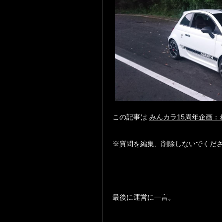
この記事は
みんカラ15周年企画：
※質問を編集、削除しないでくだ
最後に運営に一言。