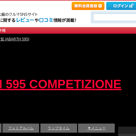
 [ABARTH 595]
 595 COMPETIZIONE
フォトアルバム
ラップタイム
▼メニュー