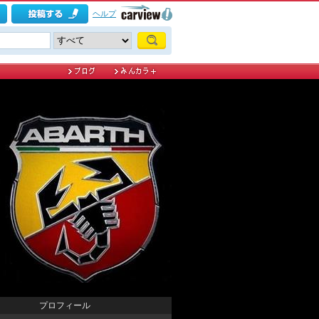
ヘルプ
プロフィール