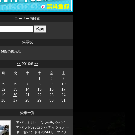
ユーザー内検索
掲示板
H 595の掲示板
<<
2019/8
>>
月
火
水
木
金
土
1
2
3
5
6
7
8
9
10
12
13
14
15
16
17
19
20
21
22
23
24
26
27
28
29
30
31
愛車一覧
アバルト 595 （ハッチバック）
アバルト595コンペティツィオー
ネ 右ハンドルの5MT。 マイナ