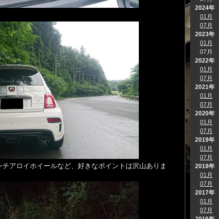
2024年
01月
07月
2023年
01月
07月
2022年
01月
07月
2021年
01月
07月
2020年
01月
07月
2019年
01月
07月
ンチアロイホイールなど、好きなポイントは沢山ありま
2018年
01月
07月
2017年
01月
07月
2016年