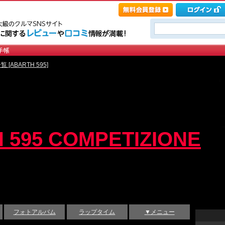
 [ABARTH 595]
 595 COMPETIZIONE
フォトアルバム
ラップタイム
▼メニュー