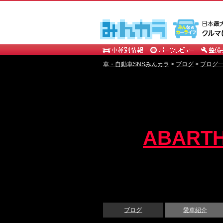
車・自動車SNSみんカラ
>
ブログ
>
ブログ一覧
ABARTH
ブログ
愛車紹介