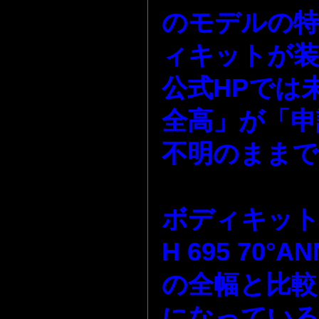
のモデルの特
ィキットが装
公式HPでは
全高」が「申
不明のままで
ボディキット
H 695 70°
の全幅と比較
になっている