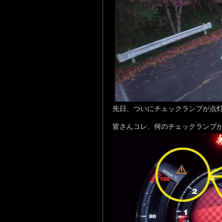
先日、ついにチェックランプが点
皆さんコレ、何のチェックランプか