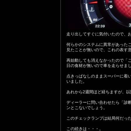
走り出してすぐに気付いたので、
何らかのシステムに異常があった
見たことが無いので、これの表す
再始動しても消えなかったので「
日の食材が無いので車を走らせま
点きっぱなしのままスーパーに着い
いました。
あれから2週間ほど経ちますが、以
ディーラーに問い合わせたら「診
ンとこないでしょう。
このチェックランプは結局何だっ
この続きは・・・。