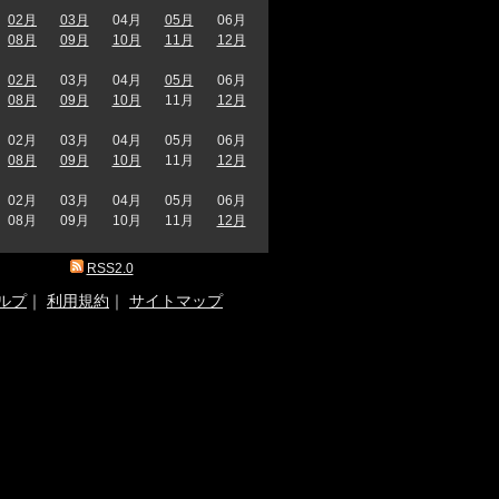
02月
03月
04月
05月
06月
08月
09月
10月
11月
12月
02月
03月
04月
05月
06月
08月
09月
10月
11月
12月
02月
03月
04月
05月
06月
08月
09月
10月
11月
12月
02月
03月
04月
05月
06月
08月
09月
10月
11月
12月
RSS2.0
ルプ
｜
利用規約
｜
サイトマップ