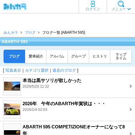
ログイン
メニュー
みんカラ
ブログ
ブログ一覧 [ABARTH 595]
ABARTH 595
ラップ
ブログ
愛車紹介
アルバム
グループ
ヒストリ
タイム
[
写真表示
｜
カテゴリ選択
｜
過去のブログ
]
本当は黒サソリが欲しかった
2026/5/20 11:32
2026年 午年のABARTH年賀状は・・・
2026/1/4 02:03
ABARTH 595 COMPETIZIONEオーナーになって8
年