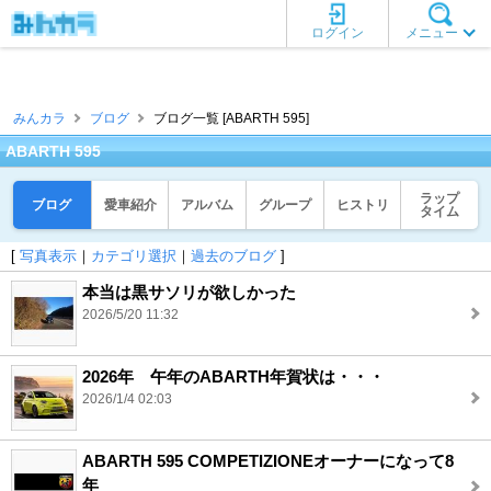
ログイン
メニュー
みんカラ
ブログ
ブログ一覧 [ABARTH 595]
ABARTH 595
ラップ
ブログ
愛車紹介
アルバム
グループ
ヒストリ
タイム
[
写真表示
｜
カテゴリ選択
｜
過去のブログ
]
本当は黒サソリが欲しかった
2026/5/20 11:32
2026年 午年のABARTH年賀状は・・・
2026/1/4 02:03
ABARTH 595 COMPETIZIONEオーナーになって8
年