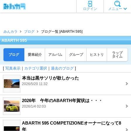
ログイン
メニュー
みんカラ
ブログ
ブログ一覧 [ABARTH 595]
ABARTH 595
ラップ
ブログ
愛車紹介
アルバム
グループ
ヒストリ
タイム
[
写真表示
｜
カテゴリ選択
｜
過去のブログ
]
本当は黒サソリが欲しかった
2026/5/20 11:32
2026年 午年のABARTH年賀状は・・・
2026/1/4 02:03
ABARTH 595 COMPETIZIONEオーナーになって8
年