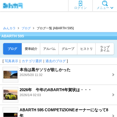
ログイン
メニュー
みんカラ
ブログ
ブログ一覧 [ABARTH 595]
ABARTH 595
ラップ
ブログ
愛車紹介
アルバム
グループ
ヒストリ
タイム
[
写真表示
｜
カテゴリ選択
｜
過去のブログ
]
本当は黒サソリが欲しかった
2026/5/20 11:32
2026年 午年のABARTH年賀状は・・・
2026/1/4 02:03
ABARTH 595 COMPETIZIONEオーナーになって8
年