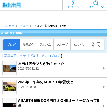
ログイン
メニュー
みんカラ
ブログ
ブログ一覧 [ABARTH 595]
ABARTH 595
ラップ
ブログ
愛車紹介
アルバム
グループ
ヒストリ
タイム
[
写真表示
｜
カテゴリ選択
｜
過去のブログ
]
本当は黒サソリが欲しかった
2026/5/20 11:32
2026年 午年のABARTH年賀状は・・・
2026/1/4 02:03
ABARTH 595 COMPETIZIONEオーナーになって8
年