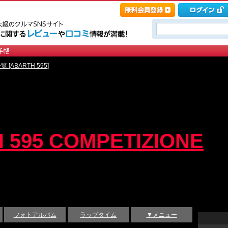
 [ABARTH 595]
 595 COMPETIZIONE
フォトアルバム
ラップタイム
▼メニュー