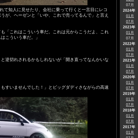
07月
されて知人に見せたり、会社に乗って行くと一言目にレコ
2024年
思うが、ヘーゼンと「いや、これで売ってるんで」と言え
01月
07月
2023年
ても「これはこういう車だ。これは元からこうだよ、これ
01月
れはこういう車だ。」
07月
2022年
01月
07月
」と逆切れされるかもしれないが「開き直ってなんかいな
2021年
01月
07月
。
2020年
01月
うもすいませんでした！」とビッグダディさながらの高速
07月
2019年
01月
07月
2018年
01月
07月
2017年
01月
07月