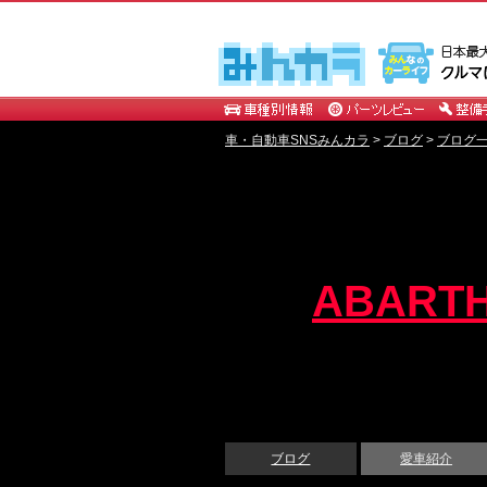
車・自動車SNSみんカラ
>
ブログ
>
ブログ一覧
ABARTH
ブログ
愛車紹介