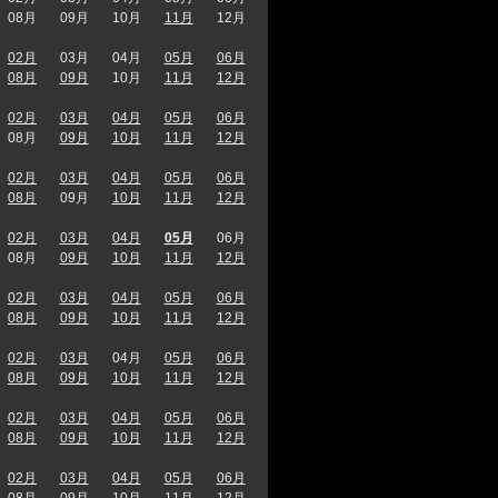
08月
09月
10月
11月
12月
02月
03月
04月
05月
06月
08月
09月
10月
11月
12月
02月
03月
04月
05月
06月
08月
09月
10月
11月
12月
02月
03月
04月
05月
06月
08月
09月
10月
11月
12月
02月
03月
04月
05月
06月
08月
09月
10月
11月
12月
02月
03月
04月
05月
06月
08月
09月
10月
11月
12月
02月
03月
04月
05月
06月
08月
09月
10月
11月
12月
02月
03月
04月
05月
06月
08月
09月
10月
11月
12月
02月
03月
04月
05月
06月
08月
09月
10月
11月
12月