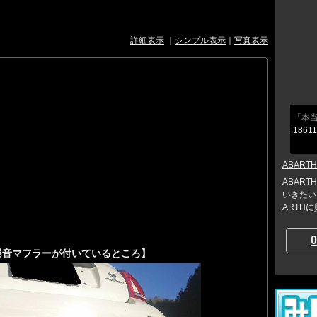
詳細表示
｜
シンプル表示
｜
写真表示
「本
18611
ABARTH
ABAR
いきたい
ARTH
0
爆音マフラーが付いているところ】