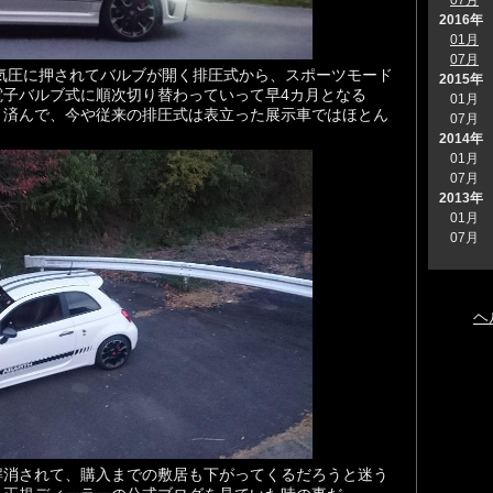
2016年
01月
07月
排気圧に押されてバルブが開く排圧式から、スポーツモード
2015年
電子バルブ式に順次切り替わっていって早4カ月となる
01月
く済んで、今や従来の排圧式は表立った展示車ではほとん
07月
2014年
01月
07月
2013年
01月
07月
ヘ
解消されて、購入までの敷居も下がってくるだろうと迷う