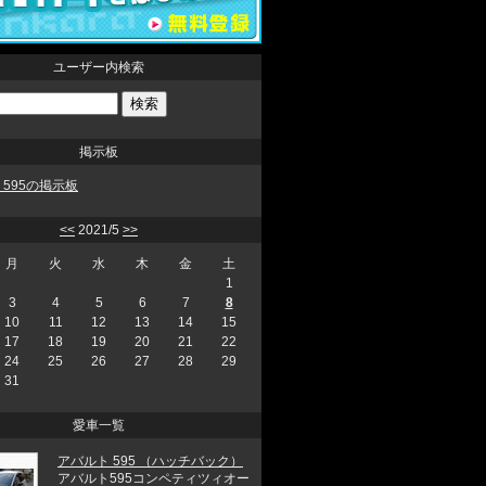
ユーザー内検索
掲示板
H 595の掲示板
<<
2021/5
>>
月
火
水
木
金
土
1
3
4
5
6
7
8
10
11
12
13
14
15
17
18
19
20
21
22
24
25
26
27
28
29
31
愛車一覧
アバルト 595 （ハッチバック）
アバルト595コンペティツィオー