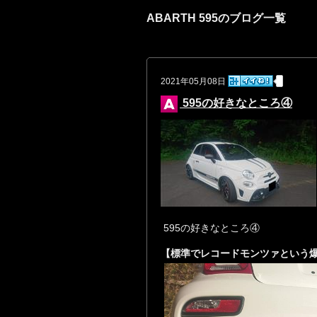
ABARTH 595のブログ一覧
2021年05月08日
595の好きなところ④
595の好きなところ④
【標準でレコードモンツァという