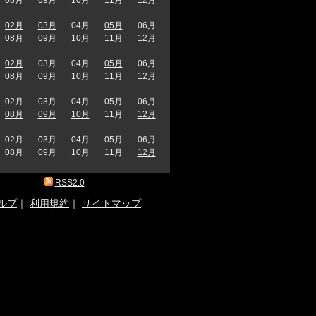
02月
03月
04月
05月
06月
08月
09月
10月
11月
12月
02月
03月
04月
05月
06月
08月
09月
10月
11月
12月
02月
03月
04月
05月
06月
08月
09月
10月
11月
12月
02月
03月
04月
05月
06月
08月
09月
10月
11月
12月
RSS2.0
ルプ
｜
利用規約
｜
サイトマップ