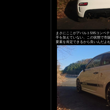
まさにここがアバルト595コンペ
手を加えていない、この状態で市
要素を肯定できるから良いんだよ