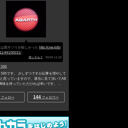
当は黒サソリが欲しかった
http://cvw.jp/b/
11/49100031/
」
何シテル？
05/20 11:32
 595
TH 595です。 少しずつですが記事を増やして
と思っていますので、適当に見て頂いてAB
に興味を持っていただければ幸いです。 ...
144
フォロー
フォロワー