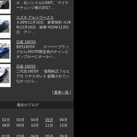
ネ 右ハンドルの5MT。 マイナ
ーチェンジ後の2017 ...
スズキ アルトワークス
Ｈ28年11月16日 新車契約 Ｈ28
年12月18日 納車 H29年11月5
日 アバ ...
日産 180SX
初代180SX スーパーブラッ
クから33GTR限定色のチャンピ
オンブルーにオールペ ...
日産 180SX
二代目180SX 後期純正フルエ
アロ リヤスポレス 盗難されてい
なかったら ...
[
愛車一覧
]
過去のブログ
02月
03月
04月
05月
06月
08月
09月
10月
11月
12月
02月
03月
04月
05月
06月